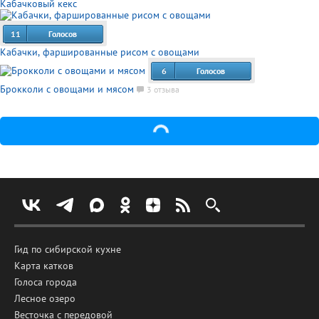
Кабачковый кекс
11
Голосов
Кабачки, фаршированные рисом с овощами
6
Голосов
Брокколи с овощами и мясом
3 отзыва
Гид по сибирской кухне
Карта катков
Голоса города
Лесное озеро
Весточка с передовой