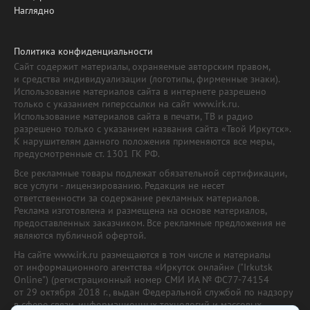
Наглядно
Политика конфиденциальности
Сайт содержит материалы, охраняемые авторским правом,
и средства индивидуализации (логотипы, фирменные знаки).
Использование материалов сайта в интернете разрешено
только с указанием гиперссылки на сайт www.irk.ru.
Использование материалов сайта в печати, ТВ и радио
разрешено только с указанием названия сайта «Твой Иркутск».
К нарушителям данного положения применяются все меры,
предусмотренные ст. 1301 ГК РФ.
Все рекламные товары подлежат обязательной сертификации,
все услуги - лицензированию. Редакция не несет
ответственности за содержание рекламных материалов.
Реклама изготовлена и размещена на основе материалов,
предоставленных заказчиком. Все рекламные предложения не
являются публичной офертой.
На сайте www.irk.ru размещаются в том числе и материалы
от информационного агентства «Иркутск онлайн» ("Irkutsk
Online") (регистрационный номер СМИ ИА № ФС77-74154
от 29 октября 2018 г., выдан Федеральной службой по надзору
в сфере связи, информационных технологий и массовых