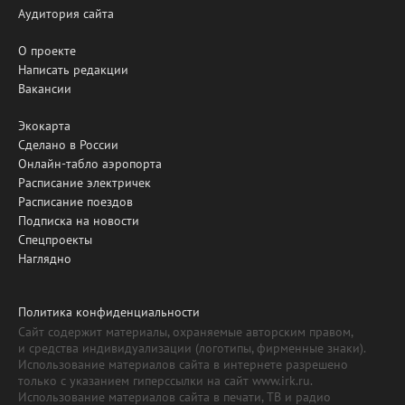
Аудитория сайта
О проекте
Написать редакции
Вакансии
Экокарта
Сделано в России
Онлайн-табло аэропорта
Расписание электричек
Расписание поездов
Подписка на новости
Спецпроекты
Наглядно
Политика конфиденциальности
Сайт содержит материалы, охраняемые авторским правом,
и средства индивидуализации (логотипы, фирменные знаки).
Использование материалов сайта в интернете разрешено
только с указанием гиперссылки на сайт www.irk.ru.
Использование материалов сайта в печати, ТВ и радио