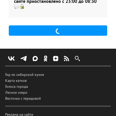
выездных регистраций и запуска салюта.
сайте приостановлено с 23:00 до 08:30
Флористы, пиротехники, аэродизайнеры,
фотографы, артисты, кондитеры и повара
— все к вашим услугам. Вам остается
только поискать в уголках своей памяти ту
заветную мечту, которую вы давно хотели
воплотить в жизнь- имя которой праздник!
Гид по сибирской кухне
Карта катков
Голоса города
Лесное озеро
Весточка с передовой
Реклама на сайте