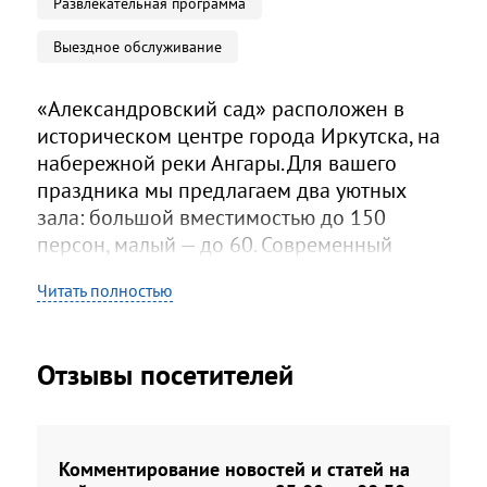
Развлекательная программа
Выездное обслуживание
«Александровский сад» расположен в
историческом центре города Иркутска, на
набережной реки Ангары. Для вашего
праздника мы предлагаем два уютных
зала: большой вместимостью до 150
персон, малый — до 60. Современный
интерьер банкетного зала подходит для
Читать полностью
свадеб, юбилеев, дней рождений, детских
мероприятий, корпоративных и выпускных
вечеров. Также зал преобразуется для
Отзывы посетителей
конференций, презентаций, бизнес-
завтраков. В распоряжении комплекса
сцена для проведения концертов и фаер-
шоу, а летняя веранда подходит для
Комментирование новостей и статей на