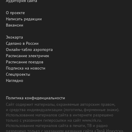
Аудитория сайта
О проекте
Написать редакции
Вакансии
Экокарта
Сделано в России
Онлайн-табло аэропорта
Расписание электричек
Расписание поездов
Подписка на новости
Спецпроекты
Наглядно
Политика конфиденциальности
Сайт содержит материалы, охраняемые авторским правом,
и средства индивидуализации (логотипы, фирменные знаки).
Использование материалов сайта в интернете разрешено
только с указанием гиперссылки на сайт www.irk.ru.
Использование материалов сайта в печати, ТВ и радио
разрешено только с указанием названия сайта «Твой Иркутск».