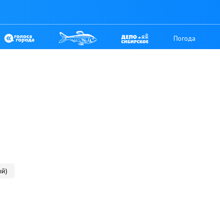
Погода
ый)