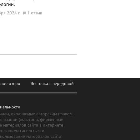
ологии.
бря 2024 г.
1 отзыв
сное озеро
Весточка с передовой
иальности
иалы, охраняемые авторским правом,
ализации (логотипы, фирменные
е материалов сайта в интернете
указанием гиперссылки
Использование материалов сайта