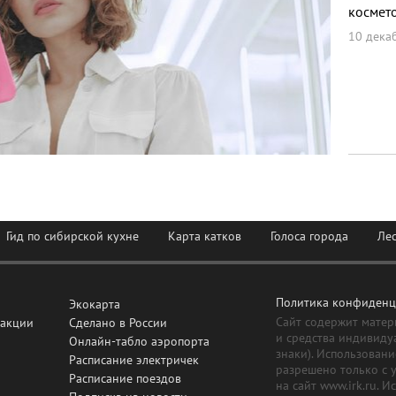
космет
10 дека
Гид по сибирской кухне
Карта катков
Голоса города
Ле
Политика конфиденц
Экокарта
Сайт содержит матер
дакции
Сделано в России
и средства индивиду
Онлайн-табло аэропорта
знаки). Использовани
Расписание электричек
разрешено только с 
Расписание поездов
на сайт www.irk.ru. 