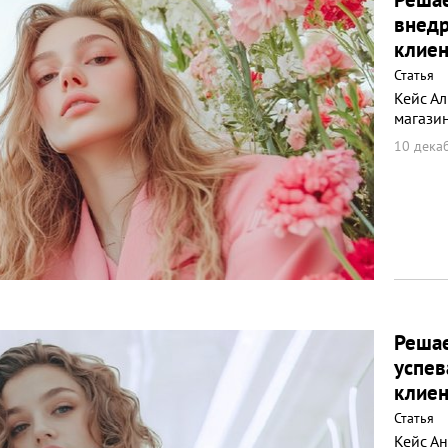
внедр
клиен
Статья
Кейс А
магазин
10 декаб
Решае
успев
клиен
Статья
Кейс А