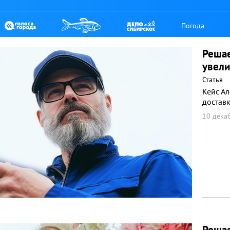
Погода
Решае
увели
Статья
Кейс А
доставк
10 декаб
Решае