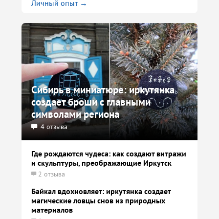
Личный опыт →
Сибирь в миниатюре: иркутянка
создает броши с главными
символами региона
4 отзыва
Где рождаются чудеса: как создают витражи
и скульптуры, преображающие Иркутск
2 отзыва
Байкал вдохновляет: иркутянка создает
магические ловцы снов из природных
материалов