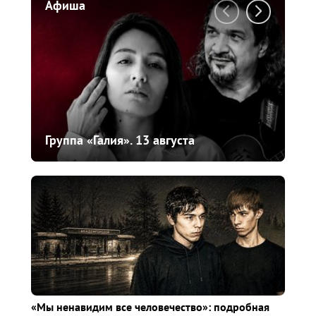
Афиша
Пр
Группа «Галия».
13 августа
11
«Мы ненавидим все человечество»: подробная