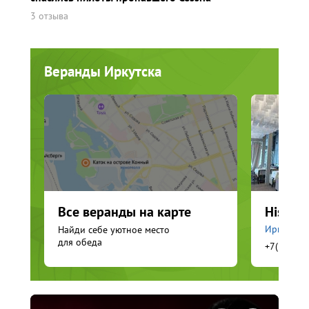
3 отзыва
Веранды Иркутска
Все веранды на карте
History
Иркутск, 
Найди себе уютное место
для обеда
+7(3952)4