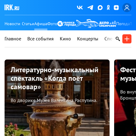
Новости
Статьи
Афиша
Фото
Погода
Ту
Главное
Все события
Кино
Концерты
Спектакли
В
Литературно-музыкальный
Фест
спектакль «Когда поёт
музы
самовар»
Во вну
Броншт
Во дворике Музея Валентина Распутина.