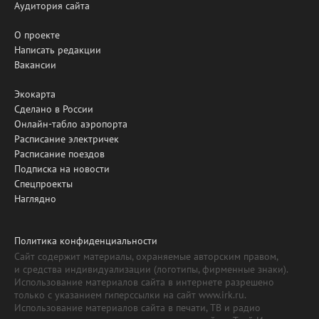
Аудитория сайта
О проекте
Написать редакции
Вакансии
Экокарта
Сделано в России
Онлайн-табло аэропорта
Расписание электричек
Расписание поездов
Подписка на новости
Спецпроекты
Наглядно
Политика конфиденциальности
Сайт содержит материалы, охраняемые авторским правом,
и средства индивидуализации (логотипы, фирменные знаки).
Использование материалов сайта в интернете разрешено
только с указанием гиперссылки на сайт www.irk.ru.
Использование материалов сайта в печати, ТВ и радио