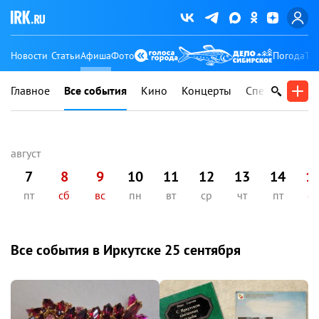
Новости
Статьи
Афиша
Фото
Погода
Ту
Главное
Все события
Кино
Концерты
Спектакли
В
7
8
9
10
11
12
13
14
1
пт
сб
вс
пн
вт
ср
чт
пт
сб
Все события в Иркутске
25 сентября