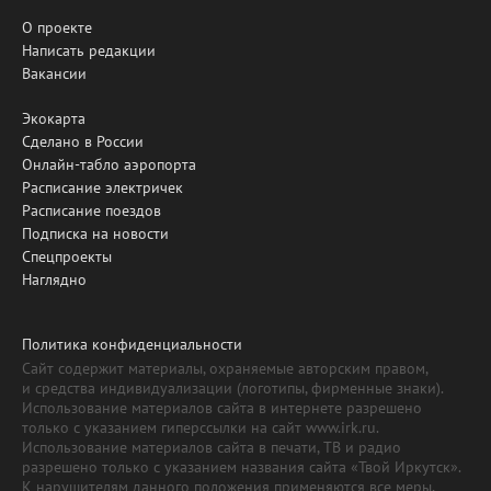
О проекте
Написать редакции
Вакансии
Экокарта
Сделано в России
Онлайн-табло аэропорта
Расписание электричек
Расписание поездов
Подписка на новости
Спецпроекты
Наглядно
Политика конфиденциальности
Сайт содержит материалы, охраняемые авторским правом,
и средства индивидуализации (логотипы, фирменные знаки).
Использование материалов сайта в интернете разрешено
только с указанием гиперссылки на сайт www.irk.ru.
Использование материалов сайта в печати, ТВ и радио
разрешено только с указанием названия сайта «Твой Иркутск».
К нарушителям данного положения применяются все меры,