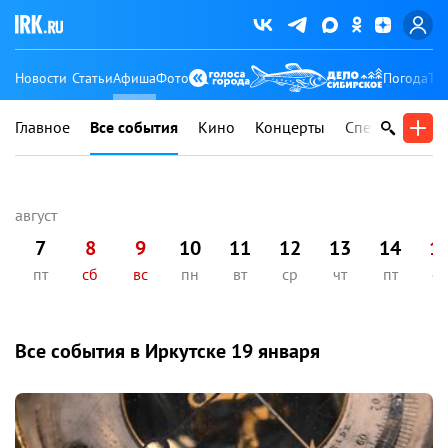
Новости
Статьи
Афиша
Фото
Погода
Ту
Главное
Все события
Кино
Концерты
Спектакли
В
7
8
9
10
11
12
13
14
1
пт
сб
вс
пн
вт
ср
чт
пт
сб
Все события в Иркутске
19 января