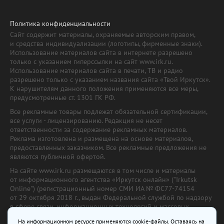
Политика конфиденциальности
Сайт содержит материалы, охраняемые авторским правом,
и средства индивидуализации (логотипы, фирменные знаки).
Использование материалов сайта в интернете разрешено
только с указанием гиперссылки на сайт www.irk.ru.
Использование материалов сайта в печати, ТВ и радио
разрешено только с указанием названия сайта «Твой Иркутск».
К нарушителям данного положения применяются все меры,
предусмотренные ст. 1301 ГК РФ.
Все рекламные товары подлежат обязательной сертификации,
все услуги - лицензированию. Редакция не несет
ответственности за содержание рекламных материалов.
Реклама изготовлена и размещена на основе материалов,
предоставленных заказчиком. Все рекламные предложения не
являются публичной офертой.
На сайте www.irk.ru размещаются в том числе и материалы
от информационного агентства «Иркутск онлайн» ("Irkutsk
Online") (регистрационный номер СМИ ИА № ФС77-74154
от 29 октября 2018 г., выдан Федеральной службой по надзору
в сфере связи, информационных технологий и массовых
коммуникаций) с соответствующей пометкой. Учредитель —
На информационном ресурсе применяются cookie-файлы. Оставаясь на