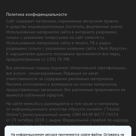
Политика конфиденциальности
Сайт содержит материалы, охраняемые авторским правом,
и средства индивидуализации (логотипы, фирменные знаки).
Использование материалов сайта в интернете разрешено
только с указанием гиперссылки на сайт www.irk.ru.
Использование материалов сайта в печати, ТВ и радио
разрешено только с указанием названия сайта «Твой Иркутск».
К нарушителям данного положения применяются все меры,
предусмотренные ст. 1301 ГК РФ.
Все рекламные товары подлежат обязательной сертификации,
все услуги - лицензированию. Редакция не несет
ответственности за содержание рекламных материалов.
Реклама изготовлена и размещена на основе материалов,
предоставленных заказчиком. Все рекламные предложения не
являются публичной офертой.
На сайте www.irk.ru размещаются в том числе и материалы
от информационного агентства «Иркутск онлайн» ("Irkutsk
Online") (регистрационный номер СМИ ИА № ФС77-74154
от 29 октября 2018 г., выдан Федеральной службой по надзору
в сфере связи, информационных технологий и массовых
коммуникаций) с соответствующей пометкой. Учредитель —
На информационном ресурсе применяются cookie-файлы. Оставаясь на