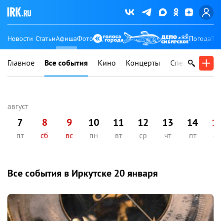
Новости
Статьи
Афиша
Фото
Погода
Ту
Главное
Все события
Кино
Концерты
Спектакли
В
7
8
9
10
11
12
13
14
1
пт
сб
вс
пн
вт
ср
чт
пт
сб
Все события в Иркутске
20 января