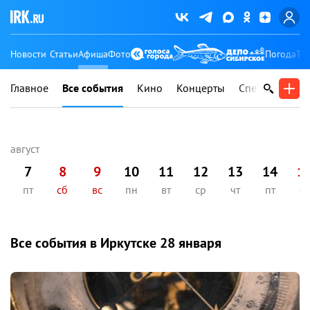
Новости
Статьи
Афиша
Фото
Погода
Ту
Главное
Все события
Кино
Концерты
Спектакли
В
7
8
9
10
11
12
13
14
1
пт
сб
вс
пн
вт
ср
чт
пт
сб
Все события в Иркутске
28 января