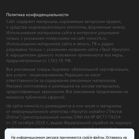
Политика конфиденциальности
Сайт содержит материалы, охраняемые авторским правом,
и средства индивидуализации (логотипы, фирменные знаки).
Использование материалов сайта в интернете разрешено
только с указанием гиперссылки на сайт www.irk.ru.
Использование материалов сайта в печати, ТВ и радио
разрешено только с указанием названия сайта «Твой Иркутск».
К нарушителям данного положения применяются все меры,
предусмотренные ст. 1301 ГК РФ.
Все рекламные товары подлежат обязательной сертификации,
все услуги - лицензированию. Редакция не несет
ответственности за содержание рекламных материалов.
Реклама изготовлена и размещена на основе материалов,
предоставленных заказчиком. Все рекламные предложения не
являются публичной офертой.
На сайте www.irk.ru размещаются в том числе и материалы
от информационного агентства «Иркутск онлайн» ("Irkutsk
Online") (регистрационный номер СМИ ИА № ФС77-74154
от 29 октября 2018 г., выдан Федеральной службой по надзору
в сфере связи, информационных технологий и массовых
коммуникаций) с соответствующей пометкой. Учредитель —
На информационном ресурсе применяются cookie-файлы. Оставаясь на