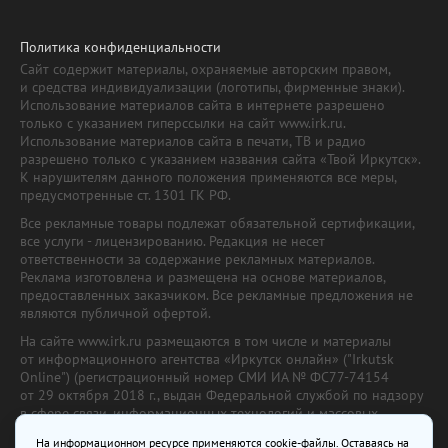
Политика конфиденциальности
Сайт содержит материалы, охраняемые авторским правом,
и средства индивидуализации (логотипы, фирменные знаки).
Использование материалов сайта в интернете разрешено
только с указанием гиперссылки на сайт www.irk.ru.
Использование материалов сайта в печати, ТВ и радио
разрешено только с указанием названия сайта «Твой Иркутск».
К нарушителям данного положения применяются все меры,
предусмотренные ст. 1301 ГК РФ.
Все рекламные товары подлежат обязательной сертификации,
все услуги - лицензированию. Редакция не несет
ответственности за содержание рекламных материалов.
Реклама изготовлена и размещена на основе материалов,
предоставленных заказчиком. Все рекламные предложения не
являются публичной офертой.
На сайте www.irk.ru размещаются в том числе и материалы
от информационного агентства «Иркутск онлайн» ("Irkutsk
Online") (регистрационный номер СМИ ИА № ФС77-74154
от 29 октября 2018 г., выдан Федеральной службой по надзору
в сфере связи, информационных технологий и массовых
коммуникаций) с соответствующей пометкой. Учредитель —
На информационном ресурсе применяются cookie-файлы. Оставаясь на