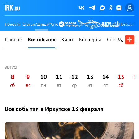
Новости
Статьи
Афиша
Фото
Погода
Ту
Главное
Все события
Кино
Концерты
Спектакли
В
8
9
10
11
12
13
14
15
1
сб
вс
пн
вт
ср
чт
пт
сб
вс
Все события в Иркутске
13 февраля