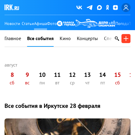
Новости
Статьи
Афиша
Фото
Погода
Ту
Главное
Все события
Кино
Концерты
Спектакли
В
8
9
10
11
12
13
14
15
1
сб
вс
пн
вт
ср
чт
пт
сб
вс
Все события в Иркутске
28 февраля