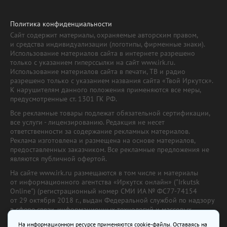
Политика конфиденциальности
Сайт содержит материалы, охраняемые авторским правом,
и средства индивидуализации (логотипы, фирменные знаки).
Использование материалов сайта в интернете разрешено
только с указанием гиперссылки на сайт www.irk.ru.
Использование материалов сайта в печати, ТВ и радио
разрешено только с указанием названия сайта «Твой Иркутск».
К нарушителям данного положения применяются все меры,
предусмотренные ст. 1301 ГК РФ.
Все рекламные товары подлежат обязательной сертификации,
все услуги - лицензированию. Редакция не несет
ответственности за содержание рекламных материалов.
Реклама изготовлена и размещена на основе материалов,
предоставленных заказчиком. Все рекламные предложения не
являются публичной офертой.
На сайте www.irk.ru размещаются в том числе и материалы
от информационного агентства «Иркутск онлайн» ("Irkutsk
Online") (регистрационный номер СМИ ИА № ФС77-74154
от 29 октября 2018 г., выдан Федеральной службой по надзору
в сфере связи, информационных технологий и массовых
коммуникаций) с соответствующей пометкой. Учредитель —
На информационном ресурсе применяются cookie-файлы. Оставаясь на