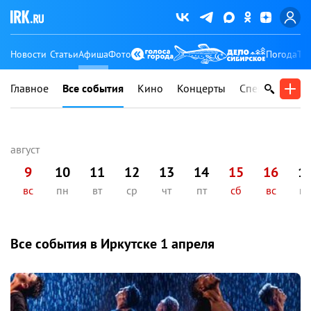
Новости
Статьи
Афиша
Фото
Погода
Ту
Главное
Все события
Кино
Концерты
Спектакли
В
9
10
11
12
13
14
15
16
1
вс
пн
вт
ср
чт
пт
сб
вс
п
Все события в Иркутске
1 апреля