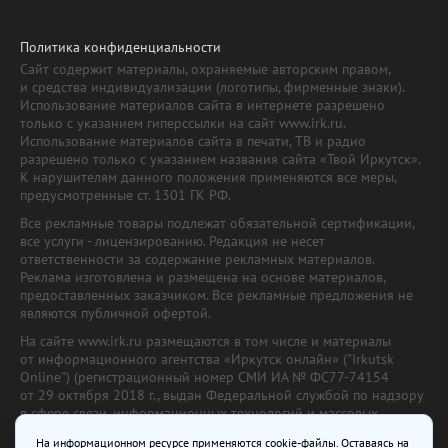
Политика конфиденциальности
Сайт содержит материалы, охраняемые авторским правом,
и средства индивидуализации (логотипы, фирменные знаки).
Использование материалов сайта в интернете разрешено
только с указанием гиперссылки на сайт www.irk.ru.
Использование материалов сайта в печати, ТВ и радио
разрешено только с указанием названия сайта «Твой Иркутск».
К нарушителям данного положения применяются все меры,
предусмотренные ст. 1301 ГК РФ.
Все рекламные товары подлежат обязательной сертификации,
все услуги - лицензированию. Редакция не несет
ответственности за содержание рекламных материалов.
Реклама изготовлена и размещена на основе материалов,
предоставленных заказчиком. Все рекламные предложения не
являются публичной офертой.
На сайте www.irk.ru размещаются в том числе и материалы
от информационного агентства «Иркутск онлайн» ("Irkutsk
Online") (регистрационный номер СМИ ИА № ФС77-74154
от 29 октября 2018 г., выдан Федеральной службой по надзору
в сфере связи, информационных технологий и массовых
коммуникаций) с соответствующей пометкой. Учредитель —
На информационном ресурсе применяются cookie-файлы. Оставаясь на