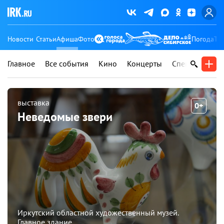
Новости
Статьи
Афиша
Фото
Погода
Ту
Главное
Все события
Кино
Концерты
Спектакли
В
выставка
0+
Неведомые звери
Иркутский областной художественный музей.
Главное здание