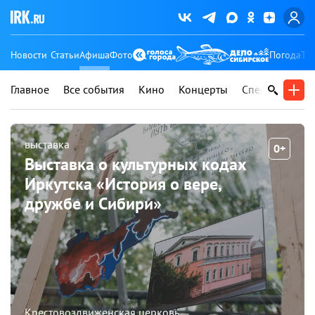
Новости
Статьи
Афиша
Фото
Погода
Ту
Главное
Все события
Кино
Концерты
Спектакли
В
выставка
0+
Выставка о культурных кодах
Иркутска «История о вере,
дружбе и Сибири»
Крестовоздвиженская церковь