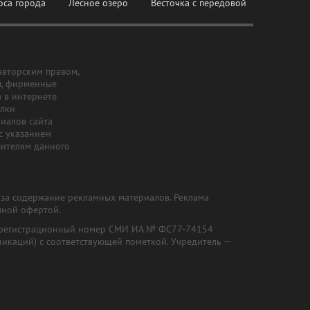
оса города
Лесное озеро
Весточка с передовой
авторским правом,
ы, фирменные
а в интернете
ылки
риалов сайта
с указанием
шителям данного
и за содержание рекламных материалов. Реклама
чной офертой.
") (регистрационный номер СМИ ИА № ФС77-74154
никаций) с соответствующей пометкой. Учредитель —