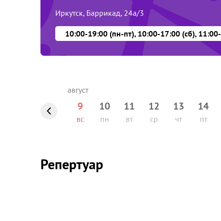
Иркутск, Баррикад, 24а/3
9
10
11
12
13
14
вс
пн
вт
ср
чт
пт
Репертуар