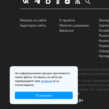
Реклама на сайте
О проекте
Экока
Аудитория сайта
Написать редакции
Сделан
Вакансии
Онлай
Распис
Распи
Подпи
Спецп
Нагля
Все рекламные товары подлежат обязательной сертификац
На информационном ресурсе применяются
изготовлена и размещена на основе материалов, предос
cookie-файлы. Оставаясь на сайте, вы
На сайте www.irk.ru размещаются в том числе и материа
подтверждаете свое
согласие
на их
от 29 октября 2018 г., выдан Федеральной службой по 
использование.
ООО «Ирк.ру». Главный редактор — Павлова С.В., Электр
Телефон редакции:
+7 (3952) 48-88-50
Я согласен
18+
© 2003–2026 IRK.ru Твой Иркутск