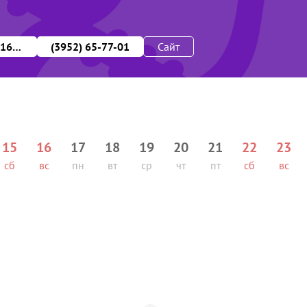
10:00-19:00 (пн-пт), 10:00-17:00 (сб), 11:00-16:00 (вс)
(3952) 65-77-01
Сайт
15
16
17
18
19
20
21
22
23
сб
вс
пн
вт
ср
чт
пт
сб
вс