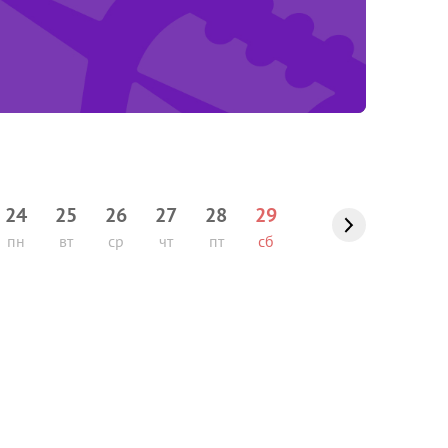
24
25
26
27
28
29
пн
вт
ср
чт
пт
сб