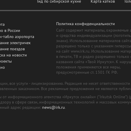
Гид по сибирской кухне
Карта катков
Гол
Политика конфиденциальности
рта
Сайт содержит материалы, охраняемые 
о в России
и средства индивидуализации (логотип
н-табло аэропорта
знаки). Использование материалов сайт
ание электричек
разрешено только с указанием гиперсс
сание поездов
на сайт www.irk.ru. Использование мате
ска на новости
в печати, ТВ и радио разрешено только 
роекты
названия сайта «Твой Иркутск». К нару
положения применяются все меры,
дно
предусмотренные ст. 1301 ГК РФ.
ии, все услуги - лицензированию. Редакция не несет ответственност
тавленных заказчиком. Все рекламные предложения не являются публи
лы от информационного агентства «Иркутск онлайн» ("Irkutsk Online
надзору в сфере связи, информационных технологий и массовых комму
онный адрес редакции:
news@irk.ru
.