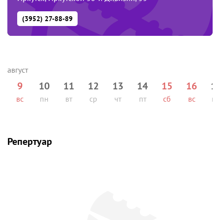
(3952) 27-88-89
9
10
11
12
13
14
15
16
1
вс
пн
вт
ср
чт
пт
сб
вс
п
Репертуар