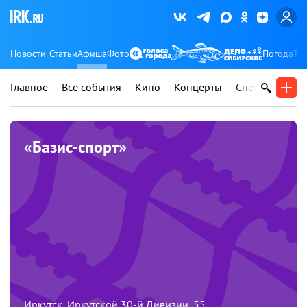
Новости
Статьи
Афиша
Фото
Погода
Ту
Главное
Все события
Кино
Концерты
Спектакли
В
«Базис-спорт»
Иркутск, Иркутской 30-й Дивизии, 55