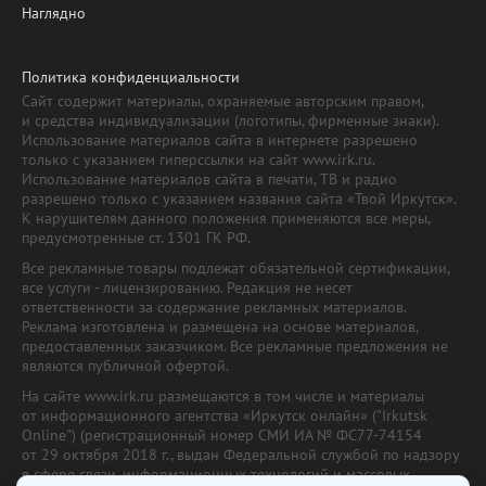
Наглядно
Политика конфиденциальности
Сайт содержит материалы, охраняемые авторским правом,
и средства индивидуализации (логотипы, фирменные знаки).
Использование материалов сайта в интернете разрешено
только с указанием гиперссылки на сайт www.irk.ru.
Использование материалов сайта в печати, ТВ и радио
разрешено только с указанием названия сайта «Твой Иркутск».
К нарушителям данного положения применяются все меры,
предусмотренные ст. 1301 ГК РФ.
Все рекламные товары подлежат обязательной сертификации,
все услуги - лицензированию. Редакция не несет
ответственности за содержание рекламных материалов.
Реклама изготовлена и размещена на основе материалов,
предоставленных заказчиком. Все рекламные предложения не
являются публичной офертой.
На сайте www.irk.ru размещаются в том числе и материалы
от информационного агентства «Иркутск онлайн» ("Irkutsk
Online") (регистрационный номер СМИ ИА № ФС77-74154
от 29 октября 2018 г., выдан Федеральной службой по надзору
в сфере связи, информационных технологий и массовых