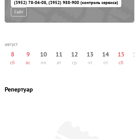
(3952) 78-04-08, (3952) 988-900 (контроль сервиса)
Сайт
8
9
10
11
12
13
14
15
1
сб
вс
пн
вт
ср
чт
пт
сб
вс
Репертуар