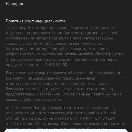
Наглядно
Политика конфиденциальности
Сайт содержит материалы, охраняемые авторским правом,
и средства индивидуализации (логотипы, фирменные знаки).
Использование материалов сайта в интернете разрешено
только с указанием гиперссылки на сайт www.irk.ru.
Использование материалов сайта в печати, ТВ и радио
разрешено только с указанием названия сайта «Твой Иркутск».
К нарушителям данного положения применяются все меры,
предусмотренные ст. 1301 ГК РФ.
Все рекламные товары подлежат обязательной сертификации,
все услуги - лицензированию. Редакция не несет
ответственности за содержание рекламных материалов.
Реклама изготовлена и размещена на основе материалов,
предоставленных заказчиком. Все рекламные предложения не
являются публичной офертой.
На сайте www.irk.ru размещаются в том числе и материалы
от информационного агентства «Иркутск онлайн» ("Irkutsk
Online") (регистрационный номер СМИ ИА № ФС77-74154
от 29 октября 2018 г., выдан Федеральной службой по надзору
в сфере связи, информационных технологий и массовых