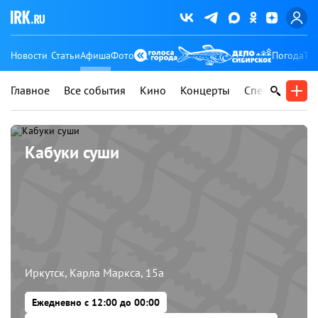
Новости
Статьи
Афиша
Фото
Погода
Ту
Главное
Все события
Кино
Концерты
Спектакли
В
Кабуки суши
Иркутск, Карла Маркса, 15а
Ежедневно с 12:00 до 00:00