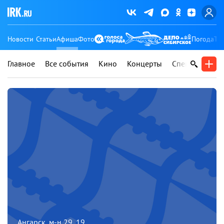
Новости
Статьи
Афиша
Фото
Погода
Ту
Главное
Все события
Кино
Концерты
Спектакли
В
Ангарск, м-н 29, 19