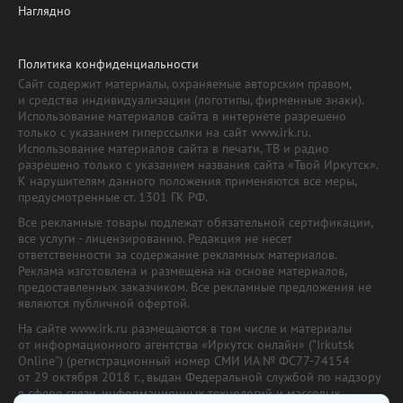
Наглядно
Политика конфиденциальности
Сайт содержит материалы, охраняемые авторским правом,
и средства индивидуализации (логотипы, фирменные знаки).
Использование материалов сайта в интернете разрешено
только с указанием гиперссылки на сайт www.irk.ru.
Использование материалов сайта в печати, ТВ и радио
разрешено только с указанием названия сайта «Твой Иркутск».
К нарушителям данного положения применяются все меры,
предусмотренные ст. 1301 ГК РФ.
Все рекламные товары подлежат обязательной сертификации,
все услуги - лицензированию. Редакция не несет
ответственности за содержание рекламных материалов.
Реклама изготовлена и размещена на основе материалов,
предоставленных заказчиком. Все рекламные предложения не
являются публичной офертой.
На сайте www.irk.ru размещаются в том числе и материалы
от информационного агентства «Иркутск онлайн» ("Irkutsk
Online") (регистрационный номер СМИ ИА № ФС77-74154
от 29 октября 2018 г., выдан Федеральной службой по надзору
в сфере связи, информационных технологий и массовых