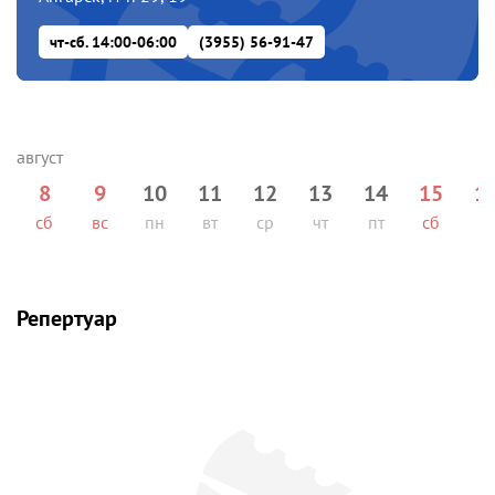
чт-сб. 14:00-06:00
(3955) 56-91-47
8
9
10
11
12
13
14
15
1
сб
вс
пн
вт
ср
чт
пт
сб
вс
Репертуар