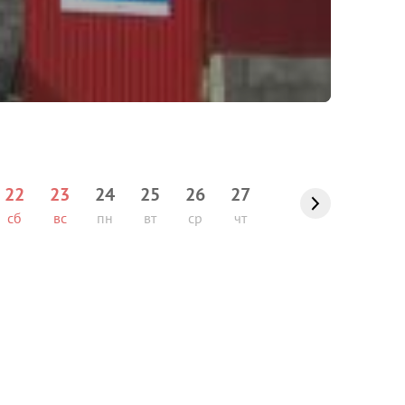
22
23
24
25
26
27
сб
вс
пн
вт
ср
чт