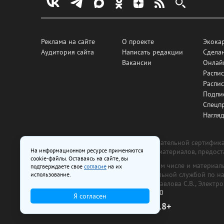
Реклама на сайте
О проекте
Экока
Аудитория сайта
Написать редакции
Сделан
Вакансии
Онлай
Распис
Распи
Подпи
Спецп
Нагля
Все рекламные товары подлежат обязательной сертификац
На информационном ресурсе применяются
изготовлена и размещена на основе материалов, предос
cookie-файлы. Оставаясь на сайте, вы
На сайте www.irk.ru размещаются в том числе и материа
подтверждаете свое
согласие
на их
от 29 октября 2018 г., выдан Федеральной службой по 
использование.
ООО «Ирк.ру». Главный редактор — Павлова С.В., Электр
Телефон редакции:
+7 (3952) 48-88-50
Я согласен
18+
© 2003–2026 IRK.ru Твой Иркутск