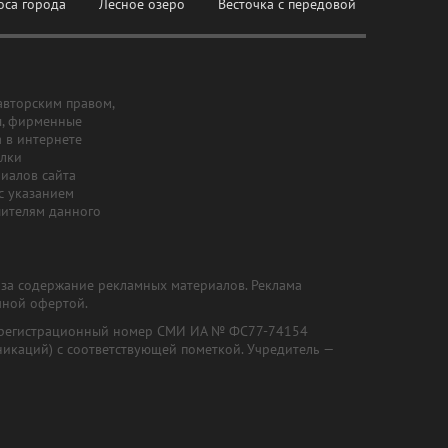
оса города
Лесное озеро
Весточка с передовой
авторским правом,
ы, фирменные
а в интернете
ылки
риалов сайта
с указанием
шителям данного
и за содержание рекламных материалов. Реклама
чной офертой.
") (регистрационный номер СМИ ИА № ФС77-74154
никаций) с соответствующей пометкой. Учредитель —