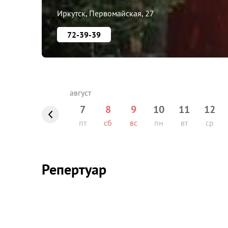
Иркутск, Первомайская, 27
72-39-39
7
8
9
10
11
12
пт
сб
вс
пн
вт
ср
Репертуар