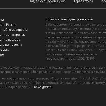
Гид по сибирской кухне
Карта катков
Гол
Политика конфиденциальности
рта
Сайт содержит материалы, охраняемые 
о в России
и средства индивидуализации (логотип
н-табло аэропорта
знаки). Использование материалов сайт
ание электричек
разрешено только с указанием гиперсс
сание поездов
на сайт www.irk.ru. Использование мате
ска на новости
в печати, ТВ и радио разрешено только 
роекты
названия сайта «Твой Иркутск». К нару
положения применяются все меры,
дно
предусмотренные ст. 1301 ГК РФ.
ии, все услуги - лицензированию. Редакция не несет ответственност
тавленных заказчиком. Все рекламные предложения не являются публи
лы от информационного агентства «Иркутск онлайн» ("Irkutsk Online
надзору в сфере связи, информационных технологий и массовых комму
онный адрес редакции:
news@irk.ru
.