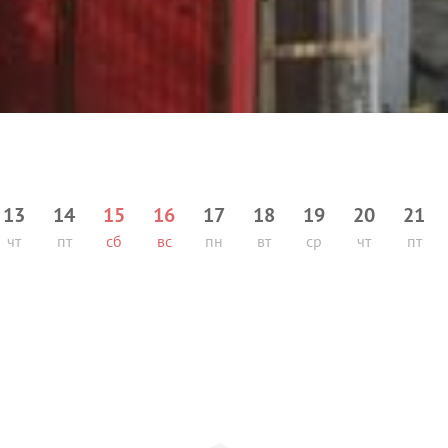
13
14
15
16
17
18
19
20
21
чт
пт
сб
вс
пн
вт
ср
чт
пт