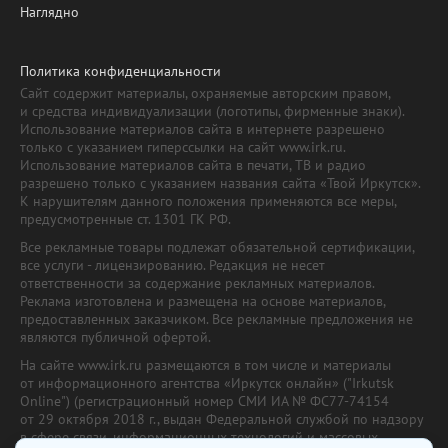
Наглядно
Политика конфиденциальности
Сайт содержит материалы, охраняемые авторским правом,
и средства индивидуализации (логотипы, фирменные знаки).
Использование материалов сайта в интернете разрешено
только с указанием гиперссылки на сайт www.irk.ru.
Использование материалов сайта в печати, ТВ и радио
разрешено только с указанием названия сайта «Твой Иркутск».
К нарушителям данного положения применяются все меры,
предусмотренные ст. 1301 ГК РФ.
Все рекламные товары подлежат обязательной сертификации,
все услуги - лицензированию. Редакция не несет
ответственности за содержание рекламных материалов.
Реклама изготовлена и размещена на основе материалов,
предоставленных заказчиком. Все рекламные предложения не
являются публичной офертой.
На сайте www.irk.ru размещаются в том числе и материалы
от информационного агентства «Иркутск онлайн» ("Irkutsk
Online") (регистрационный номер СМИ ИА № ФС77-74154
от 29 октября 2018 г., выдан Федеральной службой по надзору
в сфере связи, информационных технологий и массовых