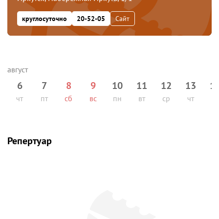
круглосуточно
20-52-05
Сайт
6
7
8
9
10
11
12
13
1
чт
пт
сб
вс
пн
вт
ср
чт
пт
Репертуар