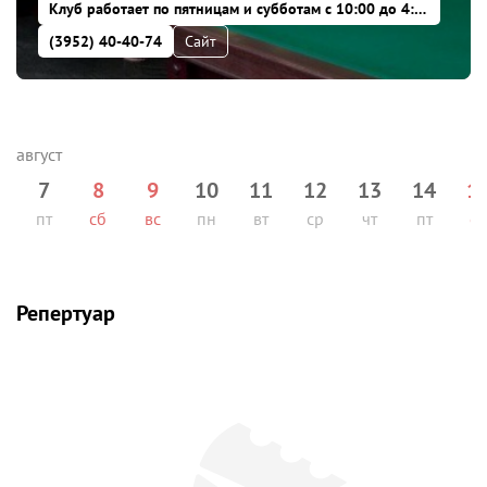
Клуб работает по пятницам и субботам с 10:00 до 4:00, в остальные дни с 10:00 до 2:00
(3952) 40-40-74
Сайт
7
8
9
10
11
12
13
14
1
пт
сб
вс
пн
вт
ср
чт
пт
сб
Репертуар