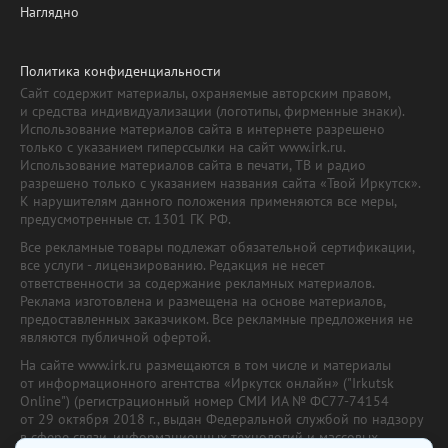
Наглядно
Политика конфиденциальности
Сайт содержит материалы, охраняемые авторским правом,
и средства индивидуализации (логотипы, фирменные знаки).
Использование материалов сайта в интернете разрешено
только с указанием гиперссылки на сайт www.irk.ru.
Использование материалов сайта в печати, ТВ и радио
разрешено только с указанием названия сайта «Твой Иркутск».
К нарушителям данного положения применяются все меры,
предусмотренные ст. 1301 ГК РФ.
Все рекламные товары подлежат обязательной сертификации,
все услуги - лицензированию. Редакция не несет
ответственности за содержание рекламных материалов.
Реклама изготовлена и размещена на основе материалов,
предоставленных заказчиком. Все рекламные предложения не
являются публичной офертой.
На сайте www.irk.ru размещаются в том числе и материалы
от информационного агентства «Иркутск онлайн» ("Irkutsk
Online") (регистрационный номер СМИ ИА № ФС77-74154
от 29 октября 2018 г., выдан Федеральной службой по надзору
в сфере связи, информационных технологий и массовых