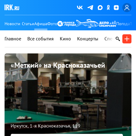
Новости
Статьи
Афиша
Фото
Погода
Ту
Главное
Все события
Кино
Концерты
Спектакли
В
«Меткий» на Красноказачьей
Иркутск, 1-я Красноказачья, 119