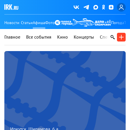
Новости
Статьи
Афиша
Фото
Погода
Ту
Главное
Все события
Кино
Концерты
Спектакли
В
Иркутск, Ширямова, 6 а