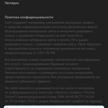
Наглядно
Политика конфиденциальности
Сайт содержит материалы, охраняемые авторским правом,
и средства индивидуализации (логотипы, фирменные знаки).
Использование материалов сайта в интернете разрешено
только с указанием гиперссылки на сайт www.irk.ru.
Использование материалов сайта в печати, ТВ и радио
разрешено только с указанием названия сайта «Твой Иркутск».
К нарушителям данного положения применяются все меры,
предусмотренные ст. 1301 ГК РФ.
Все рекламные товары подлежат обязательной сертификации,
все услуги - лицензированию. Редакция не несет
ответственности за содержание рекламных материалов.
Реклама изготовлена и размещена на основе материалов,
предоставленных заказчиком. Все рекламные предложения не
являются публичной офертой.
На сайте www.irk.ru размещаются в том числе и материалы
от информационного агентства «Иркутск онлайн» ("Irkutsk
Online") (регистрационный номер СМИ ИА № ФС77-74154
от 29 октября 2018 г., выдан Федеральной службой по надзору
в сфере связи, информационных технологий и массовых