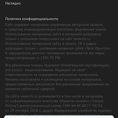
Наглядно
Политика конфиденциальности
Сайт содержит материалы, охраняемые авторским правом,
и средства индивидуализации (логотипы, фирменные знаки).
Использование материалов сайта в интернете разрешено
только с указанием гиперссылки на сайт www.irk.ru.
Использование материалов сайта в печати, ТВ и радио
разрешено только с указанием названия сайта «Твой Иркутск».
К нарушителям данного положения применяются все меры,
предусмотренные ст. 1301 ГК РФ.
Все рекламные товары подлежат обязательной сертификации,
все услуги - лицензированию. Редакция не несет
ответственности за содержание рекламных материалов.
Реклама изготовлена и размещена на основе материалов,
предоставленных заказчиком. Все рекламные предложения не
являются публичной офертой.
На сайте www.irk.ru размещаются в том числе и материалы
от информационного агентства «Иркутск онлайн» ("Irkutsk
Online") (регистрационный номер СМИ ИА № ФС77-74154
от 29 октября 2018 г., выдан Федеральной службой по надзору
в сфере связи, информационных технологий и массовых