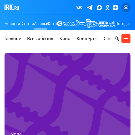
Новости
Статьи
Афиша
Фото
Погода
Ту
Главное
Все события
Кино
Концерты
Спектакли
В
None