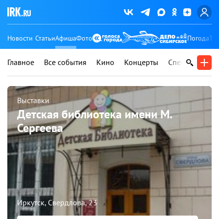
Новости
Статьи
Афиша
Фото
Погода
Ту
Главное
Все события
Кино
Концерты
Спектакли
В
Выставки
Детская библиотека имени М.
Сергеева
Иркутск, Свердлова, 23