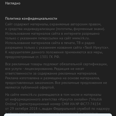
Наглядно
Политика конфиденциальности
Сайт содержит материалы, охраняемые авторским правом,
и средства индивидуализации (логотипы, фирменные знаки).
Использование материалов сайта в интернете разрешено
только с указанием гиперссылки на сайт www.irk.ru.
Использование материалов сайта в печати, ТВ и радио
разрешено только с указанием названия сайта «Твой Иркутск».
К нарушителям данного положения применяются все меры,
предусмотренные ст. 1301 ГК РФ.
Все рекламные товары подлежат обязательной сертификации,
все услуги - лицензированию. Редакция не несет
ответственности за содержание рекламных материалов.
Реклама изготовлена и размещена на основе материалов,
предоставленных заказчиком. Все рекламные предложения не
являются публичной офертой.
На сайте www.irk.ru размещаются в том числе и материалы
от информационного агентства «Иркутск онлайн» ("Irkutsk
Online") (регистрационный номер СМИ ИА № ФС77-74154
от 29 октября 2018 г., выдан Федеральной службой по надзору
в сфере связи, информационных технологий и массовых