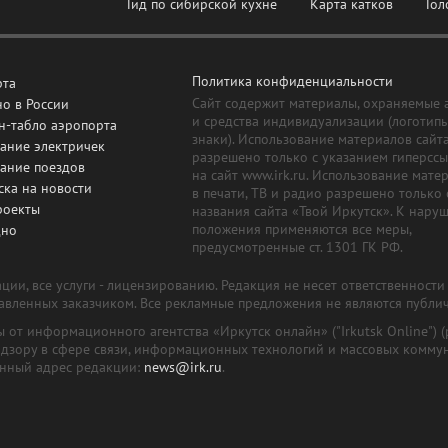
Гид по сибирской кухне
Карта катков
Гол
Политика конфиденциальности
рта
Сайт содержит материалы, охраняемые 
о в России
и средства индивидуализации (логотип
н-табло аэропорта
знаки). Использование материалов сайт
ание электричек
разрешено только с указанием гиперсс
сание поездов
на сайт www.irk.ru. Использование мате
ска на новости
в печати, ТВ и радио разрешено только 
роекты
названия сайта «Твой Иркутск». К нару
положения применяются все меры,
дно
предусмотренные ст. 1301 ГК РФ.
ии, все услуги - лицензированию. Редакция не несет ответственност
тавленных заказчиком. Все рекламные предложения не являются публи
лы от информационного агентства «Иркутск онлайн» ("Irkutsk Online
надзору в сфере связи, информационных технологий и массовых комму
онный адрес редакции:
news@irk.ru
.