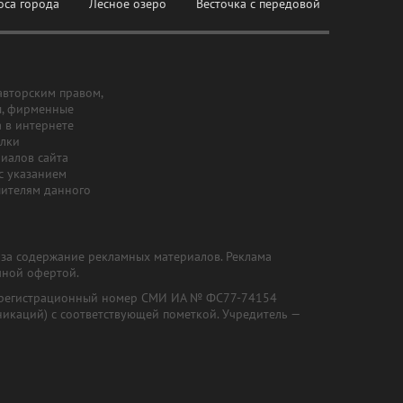
оса города
Лесное озеро
Весточка с передовой
авторским правом,
ы, фирменные
а в интернете
ылки
риалов сайта
с указанием
шителям данного
и за содержание рекламных материалов. Реклама
чной офертой.
") (регистрационный номер СМИ ИА № ФС77-74154
никаций) с соответствующей пометкой. Учредитель —