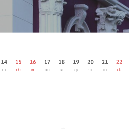
14
15
16
17
18
19
20
21
22
пт
сб
вс
пн
вт
ср
чт
пт
сб