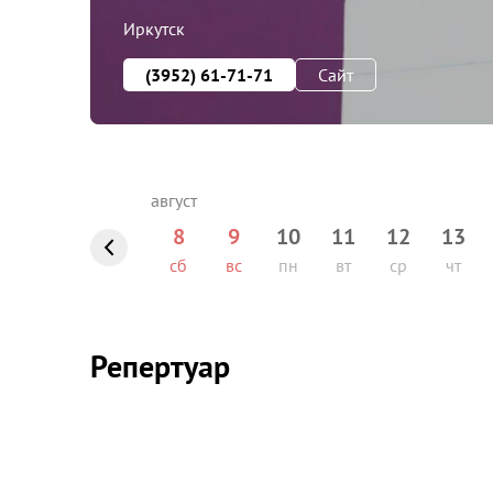
Иркутск
(3952) 61-71-71
Сайт
8
9
10
11
12
13
сб
вс
пн
вт
ср
чт
Репертуар