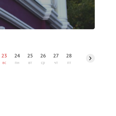
23
24
25
26
27
28
вс
пн
вт
ср
чт
пт