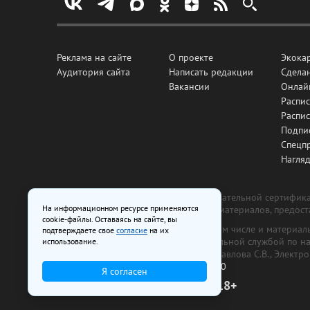
Реклама на сайте
О проекте
Экока
Аудитория сайта
Написать редакции
Сделан
Вакансии
Онлай
Распис
Распи
Подпи
Спецп
Нагля
Все рекламные товары подлежат обязательной сертификац
На информационном ресурсе применяются
изготовлена и размещена на основе материалов, предос
cookie-файлы. Оставаясь на сайте, вы
На сайте www.irk.ru размещаются в том числе и материа
подтверждаете свое
согласие
на их
от 29 октября 2018 г., выдан Федеральной службой по 
использование.
ООО «Ирк.ру». Главный редактор — Павлова С.В., Электр
Телефон редакции:
+7 (3952) 48-88-50
Я согласен
18+
© 2003–2026 IRK.ru Твой Иркутск