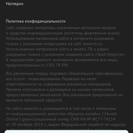
Наглядно
Политика конфиденциальности
Сайт содержит материалы, охраняемые авторским правом,
и средства индивидуализации (логотипы, фирменные знаки).
Использование материалов сайта в интернете разрешено
только с указанием гиперссылки на сайт www.irk.ru.
Использование материалов сайта в печати, ТВ и радио
разрешено только с указанием названия сайта «Твой Иркутск».
К нарушителям данного положения применяются все меры,
предусмотренные ст. 1301 ГК РФ.
Все рекламные товары подлежат обязательной сертификации,
все услуги - лицензированию. Редакция не несет
ответственности за содержание рекламных материалов.
Реклама изготовлена и размещена на основе материалов,
предоставленных заказчиком. Все рекламные предложения не
являются публичной офертой.
На сайте www.irk.ru размещаются в том числе и материалы
от информационного агентства «Иркутск онлайн» ("Irkutsk
Online") (регистрационный номер СМИ ИА № ФС77-74154
от 29 октября 2018 г., выдан Федеральной службой по надзору
в сфере связи, информационных технологий и массовых