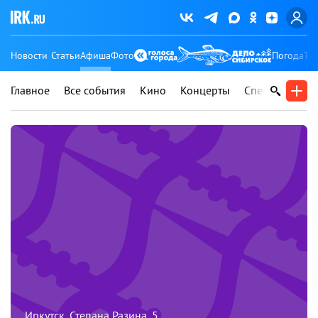
Новости
Статьи
Афиша
Фото
Погода
Ту
Главное
Все события
Кино
Концерты
Спектакли
В
Иркутск, Степана Разина, 5