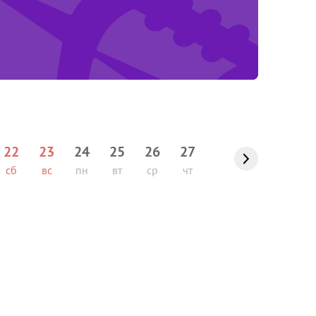
22
23
24
25
26
27
сб
вс
пн
вт
ср
чт