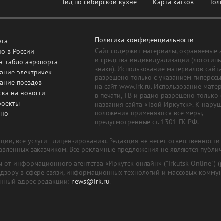
Гид по сибирской кухне
Карта катков
Гол
Политика конфиденциальности
рта
Сайт содержит материалы, охраняемые 
о в России
и средства индивидуализации (логотип
н-табло аэропорта
знаки). Использование материалов сайт
ание электричек
разрешено только с указанием гиперсс
сание поездов
на сайт www.irk.ru. Использование мате
ска на новости
в печати, ТВ и радио разрешено только 
роекты
названия сайта «Твой Иркутск». К нару
положения применяются все меры,
дно
предусмотренные ст. 1301 ГК РФ.
ии, все услуги - лицензированию. Редакция не несет ответственност
тавленных заказчиком. Все рекламные предложения не являются публи
лы от информационного агентства «Иркутск онлайн» ("Irkutsk Online
надзору в сфере связи, информационных технологий и массовых комму
онный адрес редакции:
news@irk.ru
.