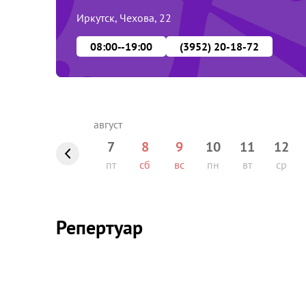
Иркутск, Чехова, 22
08:00--19:00
(3952) 20-18-72
7
8
9
10
11
12
пт
сб
вс
пн
вт
ср
Репертуар