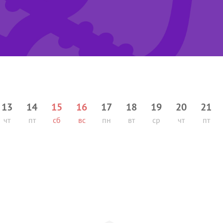
13
14
15
16
17
18
19
20
21
чт
пт
сб
вс
пн
вт
ср
чт
пт