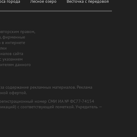
оса города
Лесное озеро
Весточка с передовой
авторским правом,
ы, фирменные
а в интернете
ылки
риалов сайта
с указанием
шителям данного
и за содержание рекламных материалов. Реклама
чной офертой.
") (регистрационный номер СМИ ИА № ФС77-74154
никаций) с соответствующей пометкой. Учредитель —