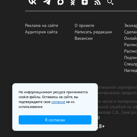
Реклама на сайте
О проекте
Экока
Аудитория сайта
Написать редакции
Сделан
Вакансии
Онлай
Распис
Распи
Подпи
Спецп
Нагля
Все рекламные товары подлежат обязательной сертификац
На информационном ресурсе применяются
изготовлена и размещена на основе материалов, предос
cookie-файлы. Оставаясь на сайте, вы
На сайте www.irk.ru размещаются в том числе и материа
подтверждаете свое
согласие
на их
от 29 октября 2018 г., выдан Федеральной службой по 
использование.
ООО «Ирк.ру». Главный редактор — Павлова С.В., Электр
Телефон редакции:
+7 (3952) 48-88-50
Я согласен
18+
© 2003–2026 IRK.ru Твой Иркутск