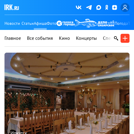
Новости
Статьи
Афиша
Фото
Погода
Ту
Главное
Все события
Кино
Концерты
Спектакли
В
Иркутск