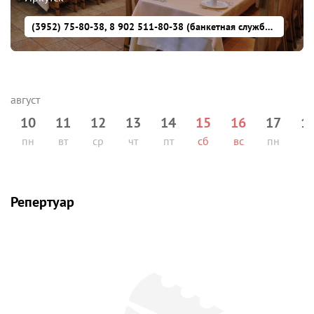
(3952) 75-80-38, 8 902 511-80-38 (банкетная служба), (3952) 22-48-11 (ресторан)
10
11
12
13
14
15
16
17
1
пн
вт
ср
чт
пт
сб
вс
пн
вт
Репертуар