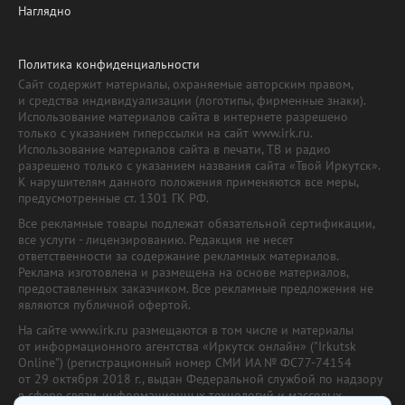
Наглядно
Политика конфиденциальности
Сайт содержит материалы, охраняемые авторским правом,
и средства индивидуализации (логотипы, фирменные знаки).
Использование материалов сайта в интернете разрешено
только с указанием гиперссылки на сайт www.irk.ru.
Использование материалов сайта в печати, ТВ и радио
разрешено только с указанием названия сайта «Твой Иркутск».
К нарушителям данного положения применяются все меры,
предусмотренные ст. 1301 ГК РФ.
Все рекламные товары подлежат обязательной сертификации,
все услуги - лицензированию. Редакция не несет
ответственности за содержание рекламных материалов.
Реклама изготовлена и размещена на основе материалов,
предоставленных заказчиком. Все рекламные предложения не
являются публичной офертой.
На сайте www.irk.ru размещаются в том числе и материалы
от информационного агентства «Иркутск онлайн» ("Irkutsk
Online") (регистрационный номер СМИ ИА № ФС77-74154
от 29 октября 2018 г., выдан Федеральной службой по надзору
в сфере связи, информационных технологий и массовых