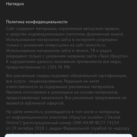
Наглядно
Политика конфиденциальности
Сайт содержит материалы, охраняемые авторским правом,
и средства индивидуализации (логотипы, фирменные знаки).
Использование материалов сайта в интернете разрешено
только с указанием гиперссылки на сайт www.irk.ru.
Использование материалов сайта в печати, ТВ и радио
разрешено только с указанием названия сайта «Твой Иркутск».
К нарушителям данного положения применяются все меры,
предусмотренные ст. 1301 ГК РФ.
Все рекламные товары подлежат обязательной сертификации,
все услуги - лицензированию. Редакция не несет
ответственности за содержание рекламных материалов.
Реклама изготовлена и размещена на основе материалов,
предоставленных заказчиком. Все рекламные предложения не
являются публичной офертой.
На сайте www.irk.ru размещаются в том числе и материалы
от информационного агентства «Иркутск онлайн» ("Irkutsk
Online") (регистрационный номер СМИ ИА № ФС77-74154
от 29 октября 2018 г., выдан Федеральной службой по надзору
в сфере связи, информационных технологий и массовых