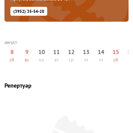
(3952) 35-54-20
8
9
10
11
12
13
14
15
1
сб
вс
пн
вт
ср
чт
пт
сб
вс
Репертуар