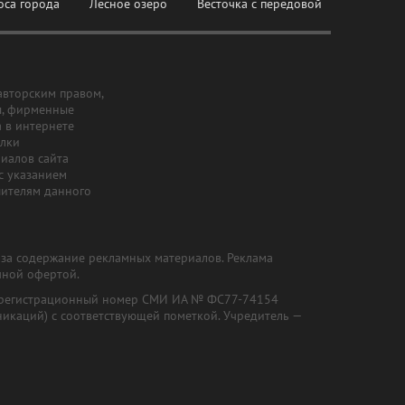
оса города
Лесное озеро
Весточка с передовой
авторским правом,
ы, фирменные
а в интернете
ылки
риалов сайта
с указанием
шителям данного
и за содержание рекламных материалов. Реклама
чной офертой.
") (регистрационный номер СМИ ИА № ФС77-74154
никаций) с соответствующей пометкой. Учредитель —