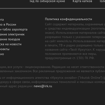
Гид по сибирской кухне
Карта катков
Гол
Политика конфиденциальности
рта
Сайт содержит материалы, охраняемые 
о в России
и средства индивидуализации (логотип
н-табло аэропорта
знаки). Использование материалов сайт
ание электричек
разрешено только с указанием гиперсс
сание поездов
на сайт www.irk.ru. Использование мате
ска на новости
в печати, ТВ и радио разрешено только 
роекты
названия сайта «Твой Иркутск». К нару
положения применяются все меры,
дно
предусмотренные ст. 1301 ГК РФ.
ии, все услуги - лицензированию. Редакция не несет ответственност
тавленных заказчиком. Все рекламные предложения не являются публи
лы от информационного агентства «Иркутск онлайн» ("Irkutsk Online
надзору в сфере связи, информационных технологий и массовых комму
онный адрес редакции:
news@irk.ru
.