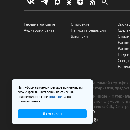
Реклама на сайте
О проекте
Экока
Аудитория сайта
Написать редакции
Сделан
Вакансии
Онлай
Распис
Распи
Подпи
Спецп
Нагля
Все рекламные товары подлежат обязательной сертификац
На информационном ресурсе применяются
изготовлена и размещена на основе материалов, предос
cookie-файлы. Оставаясь на сайте, вы
На сайте www.irk.ru размещаются в том числе и материа
подтверждаете свое
согласие
на их
от 29 октября 2018 г., выдан Федеральной службой по 
использование.
ООО «Ирк.ру». Главный редактор — Павлова С.В., Электр
Телефон редакции:
+7 (3952) 48-88-50
Я согласен
18+
© 2003–2026 IRK.ru Твой Иркутск