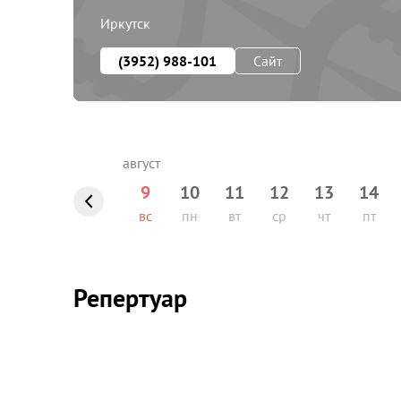
Иркутск
(3952) 988-101
Сайт
9
10
11
12
13
14
вс
пн
вт
ср
чт
пт
Репертуар