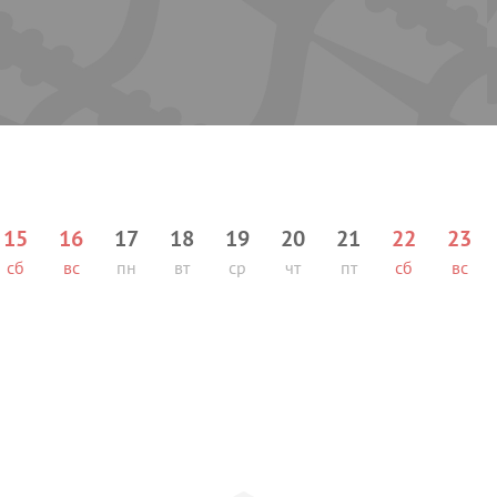
15
16
17
18
19
20
21
22
23
сб
вс
пн
вт
ср
чт
пт
сб
вс