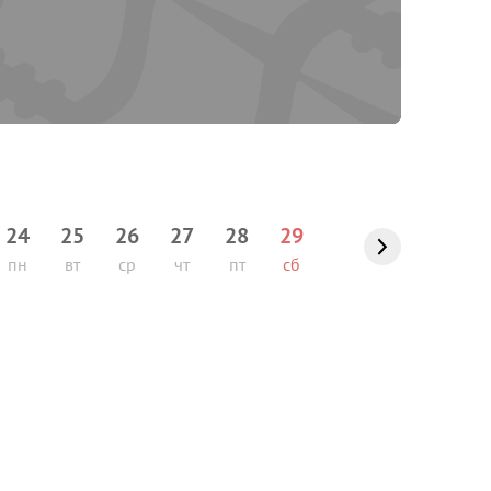
24
25
26
27
28
29
пн
вт
ср
чт
пт
сб