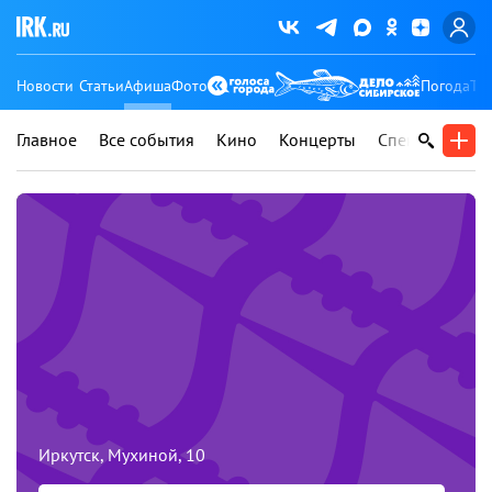
Новости
Статьи
Афиша
Фото
Погода
Ту
Главное
Все события
Кино
Концерты
Спектакли
В
Иркутск, Мухиной, 10