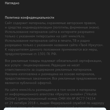
Наглядно
Политика конфиденциальности
Сайт содержит материалы, охраняемые авторским правом,
и средства индивидуализации (логотипы, фирменные знаки).
Использование материалов сайта в интернете разрешено
только с указанием гиперссылки на сайт www.irk.ru.
Использование материалов сайта в печати, ТВ и радио
разрешено только с указанием названия сайта «Твой Иркутск».
К нарушителям данного положения применяются все меры,
предусмотренные ст. 1301 ГК РФ.
Все рекламные товары подлежат обязательной сертификации,
все услуги - лицензированию. Редакция не несет
ответственности за содержание рекламных материалов.
Реклама изготовлена и размещена на основе материалов,
предоставленных заказчиком. Все рекламные предложения не
являются публичной офертой.
На сайте www.irk.ru размещаются в том числе и материалы
от информационного агентства «Иркутск онлайн» ("Irkutsk
Online") (регистрационный номер СМИ ИА № ФС77-74154
от 29 октября 2018 г., выдан Федеральной службой по надзору
в сфере связи, информационных технологий и массовых