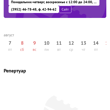
Понедельник-четверг, воскресенье с 12:00 до 24:00, пятница-суббота с 12:00 до 3:00
(3952) 46-78-48, ф. 42-94-62
Сайт
7
8
9
10
11
12
13
14
1
пт
сб
вс
пн
вт
ср
чт
пт
сб
Репертуар