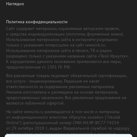
Наглядно
Политика конфиденциальности
Сайт содержит материалы, охраняемые авторским правом,
и средства индивидуализации (логотипы, фирменные знаки).
Использование материалов сайта в интернете разрешено
только с указанием гиперссылки на сайт www.irk.ru.
Использование материалов сайта в печати, ТВ и радио
разрешено только с указанием названия сайта «Твой Иркутск».
К нарушителям данного положения применяются все меры,
предусмотренные ст. 1301 ГК РФ.
Все рекламные товары подлежат обязательной сертификации,
все услуги - лицензированию. Редакция не несет
ответственности за содержание рекламных материалов.
Реклама изготовлена и размещена на основе материалов,
предоставленных заказчиком. Все рекламные предложения не
являются публичной офертой.
На сайте www.irk.ru размещаются в том числе и материалы
от информационного агентства «Иркутск онлайн» ("Irkutsk
Online") (регистрационный номер СМИ ИА № ФС77-74154
от 29 октября 2018 г., выдан Федеральной службой по надзору
в сфере связи, информационных технологий и массовых