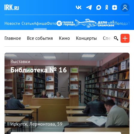
Новости
Статьи
Афиша
Фото
Погода
Ту
Главное
Все события
Кино
Концерты
Спектакли
В
Выставки
Библиотека № 16
Иркутск, Лермонтова, 59