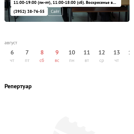
11:00-19:00 (пн-пт), 11:00-18:00 (сб). Воскресенье выхдоной. Последний четверг месяца -- санитарный день
(3952) 38-76-55
Сайт
6
7
8
9
10
11
12
13
1
чт
пт
сб
вс
пн
вт
ср
чт
пт
Репертуар