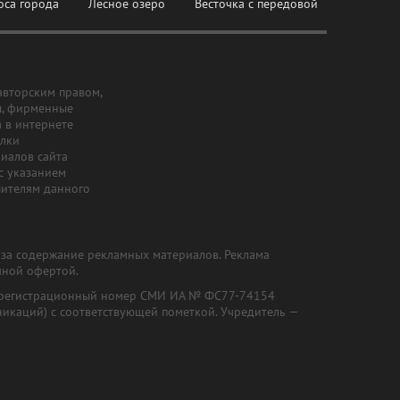
оса города
Лесное озеро
Весточка с передовой
авторским правом,
ы, фирменные
а в интернете
ылки
риалов сайта
с указанием
шителям данного
и за содержание рекламных материалов. Реклама
чной офертой.
") (регистрационный номер СМИ ИА № ФС77-74154
никаций) с соответствующей пометкой. Учредитель —