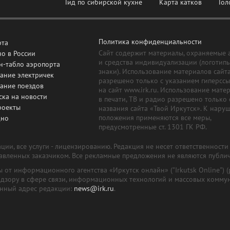
Гид по сибирской кухне
Карта катков
Гол
Политика конфиденциальности
рта
Сайт содержит материалы, охраняемые 
о в России
и средства индивидуализации (логотип
н-табло аэропорта
знаки). Использование материалов сайт
ание электричек
разрешено только с указанием гиперсс
сание поездов
на сайт www.irk.ru. Использование мате
ска на новости
в печати, ТВ и радио разрешено только 
роекты
названия сайта «Твой Иркутск». К нару
положения применяются все меры,
дно
предусмотренные ст. 1301 ГК РФ.
ии, все услуги - лицензированию. Редакция не несет ответственност
тавленных заказчиком. Все рекламные предложения не являются публи
лы от информационного агентства «Иркутск онлайн» ("Irkutsk Online
надзору в сфере связи, информационных технологий и массовых комму
онный адрес редакции:
news@irk.ru
.