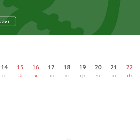
Сайт
14
15
16
17
18
19
20
21
22
пт
сб
вс
пн
вт
ср
чт
пт
сб