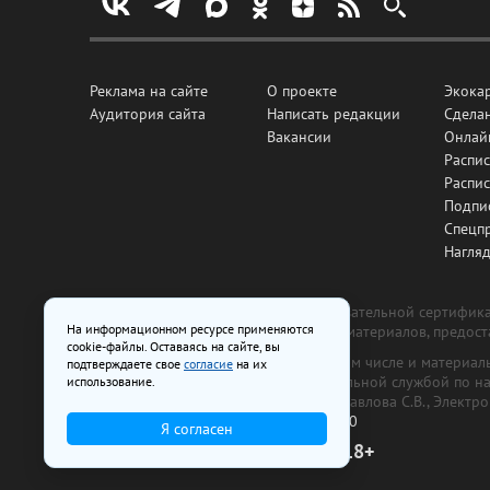
Реклама на сайте
О проекте
Экока
Аудитория сайта
Написать редакции
Сделан
Вакансии
Онлай
Распис
Распи
Подпи
Спецп
Нагля
Все рекламные товары подлежат обязательной сертификац
На информационном ресурсе применяются
изготовлена и размещена на основе материалов, предос
cookie-файлы. Оставаясь на сайте, вы
На сайте www.irk.ru размещаются в том числе и материа
подтверждаете свое
согласие
на их
от 29 октября 2018 г., выдан Федеральной службой по 
использование.
ООО «Ирк.ру». Главный редактор — Павлова С.В., Электр
Телефон редакции:
+7 (3952) 48-88-50
Я согласен
18+
© 2003–2026 IRK.ru Твой Иркутск