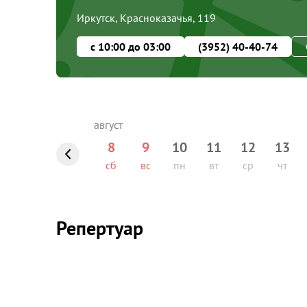
Иркутск, Красноказачья, 119
с 10:00 до 03:00
(3952) 40-40-74
8
9
10
11
12
13
сб
вс
пн
вт
ср
чт
Репертуар