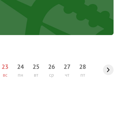
23
24
25
26
27
28
вс
пн
вт
ср
чт
пт