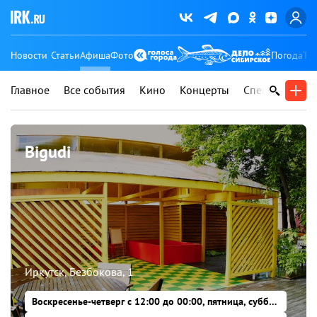
Новости
Статьи
Афиша
Фото
Погода
Ту
Главное
Все события
Кино
Концерты
Спектакли
В
Bigudi
Иркутск, Безбокова, 1
Воскресенье-четверг с 12:00 до 00:00, пятница, суббота с 12:00 до 06:00