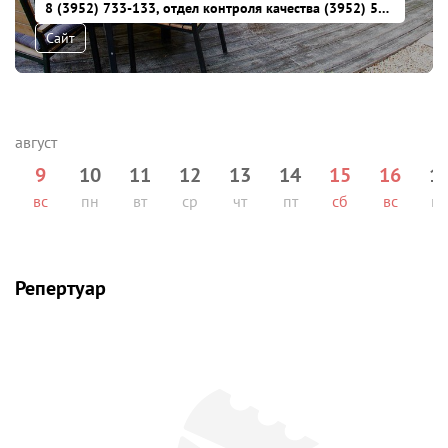
8 (3952) 733-133, отдел контроля качества (3952) 503-606
Сайт
9
10
11
12
13
14
15
16
1
вс
пн
вт
ср
чт
пт
сб
вс
п
Репертуар