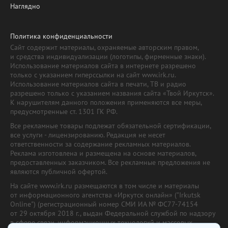
Наглядно
Политика конфиденциальности
Сайт содержит материалы, охраняемые авторским правом,
и средства индивидуализации (логотипы, фирменные знаки).
Использование материалов сайта в интернете разрешено
только с указанием гиперссылки на сайт www.irk.ru.
Использование материалов сайта в печати, ТВ и радио
разрешено только с указанием названия сайта «Твой Иркутск».
К нарушителям данного положения применяются все меры,
предусмотренные ст. 1301 ГК РФ.
Все рекламные товары подлежат обязательной сертификации,
все услуги - лицензированию. Редакция не несет
ответственности за содержание рекламных материалов.
Реклама изготовлена и размещена на основе материалов,
предоставленных заказчиком. Все рекламные предложения не
являются публичной офертой.
На сайте www.irk.ru размещаются в том числе и материалы
от информационного агентства «Иркутск онлайн» ("Irkutsk
Online") (регистрационный номер СМИ ИА № ФС77-74154
от 29 октября 2018 г., выдан Федеральной службой по надзору
в сфере связи, информационных технологий и массовых