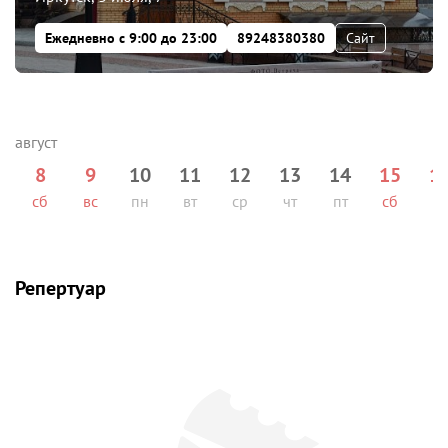
Ежедневно с 9:00 до 23:00
89248380380
Сайт
8
9
10
11
12
13
14
15
1
сб
вс
пн
вт
ср
чт
пт
сб
вс
Репертуар