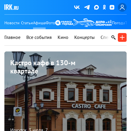
Новости
Статьи
Афиша
Фото
Погода
Ту
Главное
Все события
Кино
Концерты
Спектакли
В
Кастро кафе в 130-м
квартале
Иркутск, 3 июля, 7