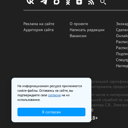
Реклама на сайте
О проекте
Экока
Аудитория сайта
Написать редакции
Сделан
Вакансии
Онлай
Распис
Распи
Подпи
Спецп
Нагля
Все рекламные товары подлежат обязательной сертификац
На информационном ресурсе применяются
изготовлена и размещена на основе материалов, предос
cookie-файлы. Оставаясь на сайте, вы
На сайте www.irk.ru размещаются в том числе и материа
подтверждаете свое
согласие
на их
от 29 октября 2018 г., выдан Федеральной службой по 
использование.
ООО «Ирк.ру». Главный редактор — Павлова С.В., Электр
Телефон редакции:
+7 (3952) 48-88-50
Я согласен
18+
© 2003–2026 IRK.ru Твой Иркутск