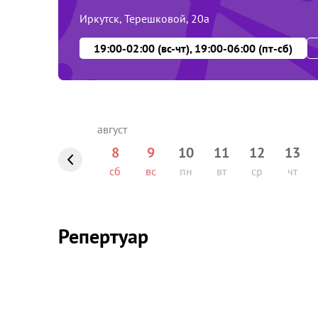
Иркутск, Терешковой, 20а
19:00-02:00 (вс-чт), 19:00-06:00 (пт-сб)
8
9
10
11
12
13
сб
вс
пн
вт
ср
чт
Репертуар