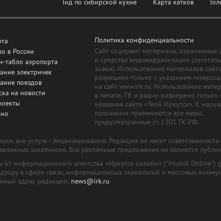
Гид по сибирской кухне
Карта катков
Гол
Политика конфиденциальности
рта
Сайт содержит материалы, охраняемые 
о в России
и средства индивидуализации (логотип
н-табло аэропорта
знаки). Использование материалов сайт
ание электричек
разрешено только с указанием гиперсс
сание поездов
на сайт www.irk.ru. Использование мате
ска на новости
в печати, ТВ и радио разрешено только 
роекты
названия сайта «Твой Иркутск». К нару
положения применяются все меры,
дно
предусмотренные ст. 1301 ГК РФ.
ии, все услуги - лицензированию. Редакция не несет ответственност
тавленных заказчиком. Все рекламные предложения не являются публи
лы от информационного агентства «Иркутск онлайн» ("Irkutsk Online
надзору в сфере связи, информационных технологий и массовых комму
онный адрес редакции:
news@irk.ru
.