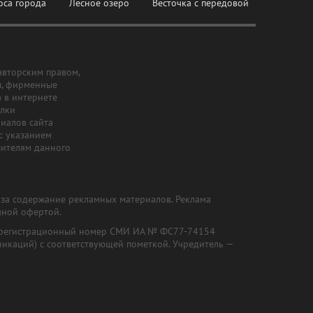
оса города
Лесное озеро
Весточка с передовой
авторским правом,
ы, фирменные
а в интернете
ылки
риалов сайта
с указанием
шителям данного
и за содержание рекламных материалов. Реклама
чной офертой.
") (регистрационный номер СМИ ИА № ФС77-74154
никаций) с соответствующей пометкой. Учредитель —