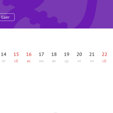
Сайт
14
15
16
17
18
19
20
21
22
пт
сб
вс
пн
вт
ср
чт
пт
сб