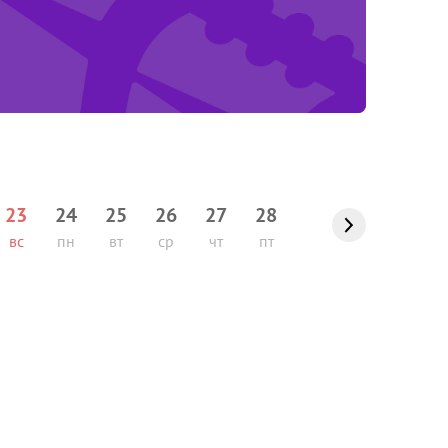
23
24
25
26
27
28
вс
пн
вт
ср
чт
пт