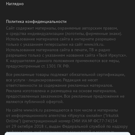
Наглядно
Политика конфиденциальности
Сайт содержит материалы, охраняемые авторским правом,
и средства индивидуализации (логотипы, фирменные знаки).
Использование материалов сайта в интернете разрешено
только с указанием гиперссылки на сайт www.irk.ru.
Использование материалов сайта в печати, ТВ и радио
разрешено только с указанием названия сайта «Твой Иркутск».
К нарушителям данного положения применяются все меры,
предусмотренные ст. 1301 ГК РФ.
Все рекламные товары подлежат обязательной сертификации,
все услуги - лицензированию. Редакция не несет
ответственности за содержание рекламных материалов.
Реклама изготовлена и размещена на основе материалов,
предоставленных заказчиком. Все рекламные предложения не
являются публичной офертой.
На сайте www.irk.ru размещаются в том числе и материалы
от информационного агентства «Иркутск онлайн» ("Irkutsk
Online") (регистрационный номер СМИ ИА № ФС77-74154
от 29 октября 2018 г., выдан Федеральной службой по надзору
в сфере связи, информационных технологий и массовых