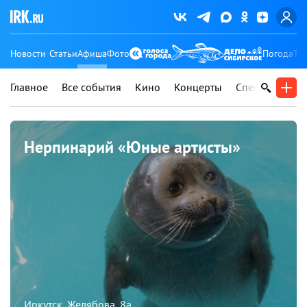
Новости
Статьи
Афиша
Фото
Погода
Ту
Главное
Все события
Кино
Концерты
Спектакли
В
Нерпинарий «Юные артисты»
Иркутск, Желябова, 8а