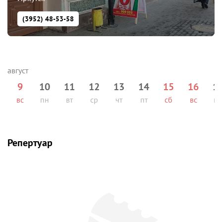
(3952) 48-53-58
9
10
11
12
13
14
15
16
1
вс
пн
вт
ср
чт
пт
сб
вс
п
Репертуар