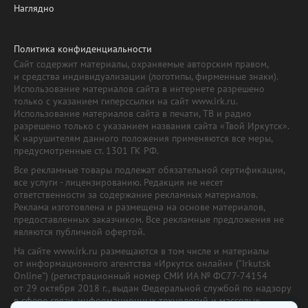
Наглядно
Политика конфиденциальности
Сайт содержит материалы, охраняемые авторским правом,
и средства индивидуализации (логотипы, фирменные знаки).
Использование материалов сайта в интернете разрешено
только с указанием гиперссылки на сайт www.irk.ru.
Использование материалов сайта в печати, ТВ и радио
разрешено только с указанием названия сайта «Твой Иркутск».
К нарушителям данного положения применяются все меры,
предусмотренные ст. 1301 ГК РФ.
Все рекламные товары подлежат обязательной сертификации,
все услуги - лицензированию. Редакция не несет
ответственности за содержание рекламных материалов.
Реклама изготовлена и размещена на основе материалов,
предоставленных заказчиком. Все рекламные предложения не
являются публичной офертой.
На сайте www.irk.ru размещаются в том числе и материалы
от информационного агентства «Иркутск онлайн» ("Irkutsk
Online") (регистрационный номер СМИ ИА № ФС77-74154
от 29 октября 2018 г., выдан Федеральной службой по надзору
в сфере связи, информационных технологий и массовых