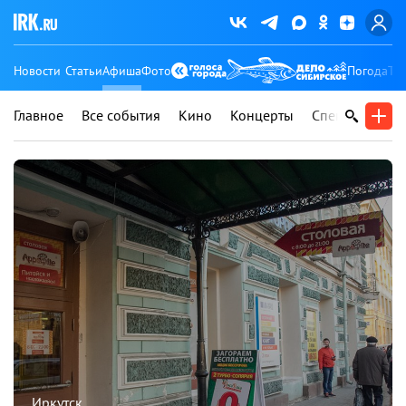
Новости
Статьи
Афиша
Фото
Погода
Ту
Главное
Все события
Кино
Концерты
Спектакли
В
Иркутск