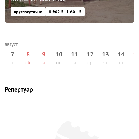
круглосуточно
8 902 511-60-15
7
8
9
10
11
12
13
14
1
пт
сб
вс
пн
вт
ср
чт
пт
сб
Репертуар