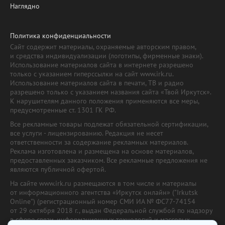
Наглядно
Политика конфиденциальности
Сайт содержит материалы, охраняемые авторским правом,
и средства индивидуализации (логотипы, фирменные знаки).
Использование материалов сайта в интернете разрешено
только с указанием гиперссылки на сайт www.irk.ru.
Использование материалов сайта в печати, ТВ и радио
разрешено только с указанием названия сайта «Твой Иркутск».
К нарушителям данного положения применяются все меры,
предусмотренные ст. 1301 ГК РФ.
Все рекламные товары подлежат обязательной сертификации,
все услуги - лицензированию. Редакция не несет
ответственности за содержание рекламных материалов.
Реклама изготовлена и размещена на основе материалов,
предоставленных заказчиком. Все рекламные предложения не
являются публичной офертой.
На сайте www.irk.ru размещаются в том числе и материалы
от информационного агентства «Иркутск онлайн» ("Irkutsk
Online") (регистрационный номер СМИ ИА № ФС77-74154
от 29 октября 2018 г., выдан Федеральной службой по надзору
в сфере связи, информационных технологий и массовых