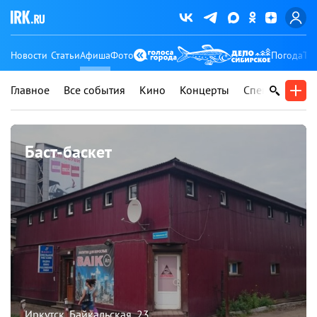
Новости
Статьи
Афиша
Фото
Погода
Ту
Главное
Все события
Кино
Концерты
Спектакли
В
Баст-баскет
Иркутск, Байкальская, 23