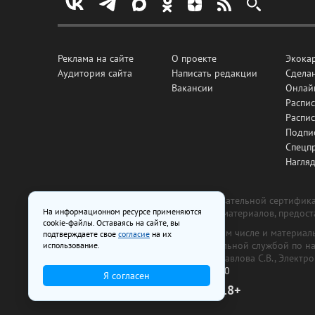
Реклама на сайте
О проекте
Экока
Аудитория сайта
Написать редакции
Сделан
Вакансии
Онлай
Распис
Распи
Подпи
Спецп
Нагля
Все рекламные товары подлежат обязательной сертификац
На информационном ресурсе применяются
изготовлена и размещена на основе материалов, предос
cookie-файлы. Оставаясь на сайте, вы
На сайте www.irk.ru размещаются в том числе и материа
подтверждаете свое
согласие
на их
от 29 октября 2018 г., выдан Федеральной службой по 
использование.
ООО «Ирк.ру». Главный редактор — Павлова С.В., Электр
Телефон редакции:
+7 (3952) 48-88-50
Я согласен
18+
© 2003–2026 IRK.ru Твой Иркутск