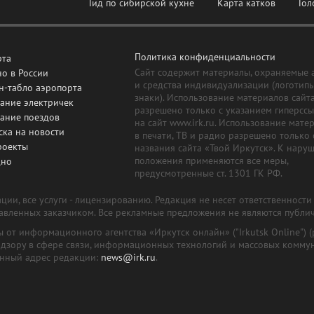
Гид по сибирской кухне
Карта катков
Гол
Политика конфиденциальности
рта
Сайт содержит материалы, охраняемые 
о в России
и средства индивидуализации (логотип
н-табло аэропорта
знаки). Использование материалов сайт
ание электричек
разрешено только с указанием гиперсс
сание поездов
на сайт www.irk.ru. Использование мате
ска на новости
в печати, ТВ и радио разрешено только 
роекты
названия сайта «Твой Иркутск». К нару
положения применяются все меры,
дно
предусмотренные ст. 1301 ГК РФ.
ии, все услуги - лицензированию. Редакция не несет ответственност
тавленных заказчиком. Все рекламные предложения не являются публи
лы от информационного агентства «Иркутск онлайн» ("Irkutsk Online
надзору в сфере связи, информационных технологий и массовых комму
онный адрес редакции:
news@irk.ru
.