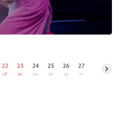
22
23
24
25
26
27
сб
вс
пн
вт
ср
чт