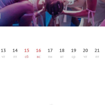
13
14
15
16
17
18
19
20
21
чт
пт
сб
вс
пн
вт
ср
чт
пт