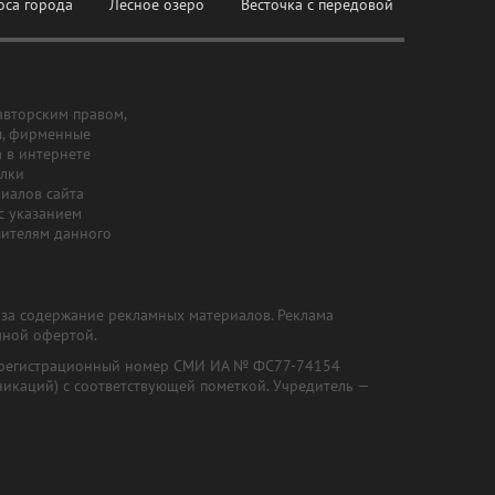
оса города
Лесное озеро
Весточка с передовой
авторским правом,
ы, фирменные
а в интернете
ылки
риалов сайта
с указанием
шителям данного
и за содержание рекламных материалов. Реклама
чной офертой.
") (регистрационный номер СМИ ИА № ФС77-74154
никаций) с соответствующей пометкой. Учредитель —