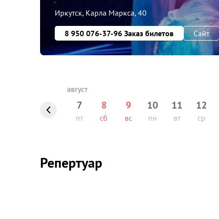
Иркутск, Карла Маркса, 40
8 950 076-37-96 Заказ билетов
Сайт
7
8
9
10
11
12
пт
сб
вс
пн
вт
ср
Репертуар