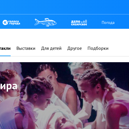
Погода
такли
Выставки
Для детей
Другое
Подборки
мира