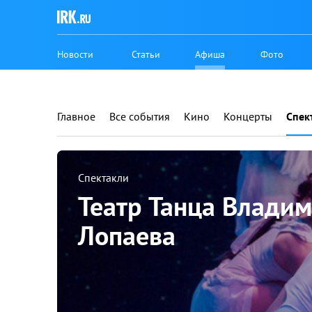
Новости
Статьи
Афиша
Фото
Главное
Все события
Кино
Концерты
Спек
Спектакли
Театр Танца Влади
Лопаева