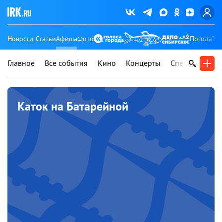
Новости
Статьи
Афиша
Фото
Погода
Ту
Главное
Все события
Кино
Концерты
Спектакли
В
Каток на Батарейной