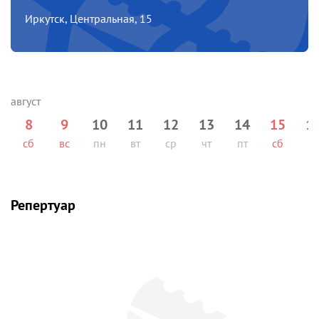
Иркутск, Центральная, 15
8
9
10
11
12
13
14
15
1
сб
вс
пн
вт
ср
чт
пт
сб
вс
Репертуар