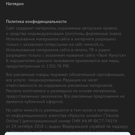
Наглядно
Политика конфиденциальности
Сайт содержит материалы, охраняемые авторским правом,
и средства индивидуализации (логотипы, фирменные знаки).
Использование материалов сайта в интернете разрешено
только с указанием гиперссылки на сайт www.irk.ru.
Использование материалов сайта в печати, ТВ и радио
разрешено только с указанием названия сайта «Твой Иркутск».
К нарушителям данного положения применяются все меры,
предусмотренные ст. 1301 ГК РФ.
Все рекламные товары подлежат обязательной сертификации,
все услуги - лицензированию. Редакция не несет
ответственности за содержание рекламных материалов.
Реклама изготовлена и размещена на основе материалов,
предоставленных заказчиком. Все рекламные предложения не
являются публичной офертой.
На сайте www.irk.ru размещаются в том числе и материалы
от информационного агентства «Иркутск онлайн» ("Irkutsk
Online") (регистрационный номер СМИ ИА № ФС77-74154
от 29 октября 2018 г., выдан Федеральной службой по надзору
в сфере связи, информационных технологий и массовых