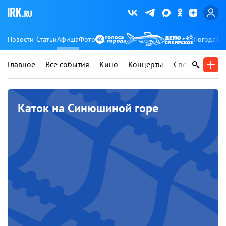
Новости
Статьи
Афиша
Фото
Погода
Ту
Главное
Все события
Кино
Концерты
Спектакли
В
Каток на Синюшиной горе