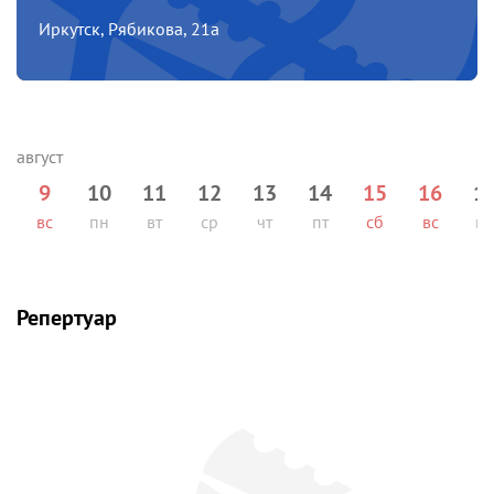
Иркутск, Рябикова, 21а
9
10
11
12
13
14
15
16
1
вс
пн
вт
ср
чт
пт
сб
вс
п
Репертуар