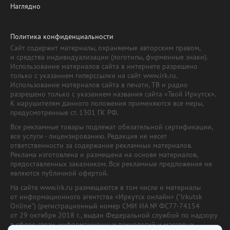
Наглядно
Политика конфиденциальности
Сайт содержит материалы, охраняемые авторским правом,
и средства индивидуализации (логотипы, фирменные знаки).
Использование материалов сайта в интернете разрешено
только с указанием гиперссылки на сайт www.irk.ru.
Использование материалов сайта в печати, ТВ и радио
разрешено только с указанием названия сайта «Твой Иркутск».
К нарушителям данного положения применяются все меры,
предусмотренные ст. 1301 ГК РФ.
Все рекламные товары подлежат обязательной сертификации,
все услуги - лицензированию. Редакция не несет
ответственности за содержание рекламных материалов.
Реклама изготовлена и размещена на основе материалов,
предоставленных заказчиком. Все рекламные предложения не
являются публичной офертой.
На сайте www.irk.ru размещаются в том числе и материалы
от информационного агентства «Иркутск онлайн» ("Irkutsk
Online") (регистрационный номер СМИ ИА № ФС77-74154
от 29 октября 2018 г., выдан Федеральной службой по надзору
в сфере связи, информационных технологий и массовых