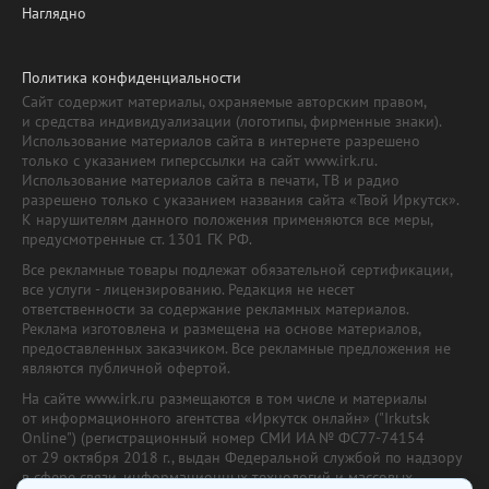
Наглядно
Политика конфиденциальности
Сайт содержит материалы, охраняемые авторским правом,
и средства индивидуализации (логотипы, фирменные знаки).
Использование материалов сайта в интернете разрешено
только с указанием гиперссылки на сайт www.irk.ru.
Использование материалов сайта в печати, ТВ и радио
разрешено только с указанием названия сайта «Твой Иркутск».
К нарушителям данного положения применяются все меры,
предусмотренные ст. 1301 ГК РФ.
Все рекламные товары подлежат обязательной сертификации,
все услуги - лицензированию. Редакция не несет
ответственности за содержание рекламных материалов.
Реклама изготовлена и размещена на основе материалов,
предоставленных заказчиком. Все рекламные предложения не
являются публичной офертой.
На сайте www.irk.ru размещаются в том числе и материалы
от информационного агентства «Иркутск онлайн» ("Irkutsk
Online") (регистрационный номер СМИ ИА № ФС77-74154
от 29 октября 2018 г., выдан Федеральной службой по надзору
в сфере связи, информационных технологий и массовых