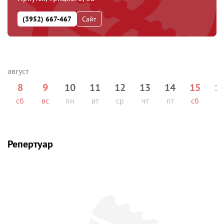
(3952) 667-467
Сайт
8
9
10
11
12
13
14
15
1
сб
вс
пн
вт
ср
чт
пт
сб
вс
Репертуар