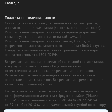
Наглядно
Политика конфиденциальности
Сайт содержит материалы, охраняемые авторским правом,
и средства индивидуализации (логотипы, фирменные знаки).
Использование материалов сайта в интернете разрешено
только с указанием гиперссылки на сайт www.irk.ru.
Использование материалов сайта в печати, ТВ и радио
разрешено только с указанием названия сайта «Твой Иркутск».
К нарушителям данного положения применяются все меры,
предусмотренные ст. 1301 ГК РФ.
Все рекламные товары подлежат обязательной сертификации,
все услуги - лицензированию. Редакция не несет
ответственности за содержание рекламных материалов.
Реклама изготовлена и размещена на основе материалов,
предоставленных заказчиком. Все рекламные предложения не
являются публичной офертой.
На сайте www.irk.ru размещаются в том числе и материалы
от информационного агентства «Иркутск онлайн» ("Irkutsk
Online") (регистрационный номер СМИ ИА № ФС77-74154
от 29 октября 2018 г., выдан Федеральной службой по надзору
в сфере связи, информационных технологий и массовых