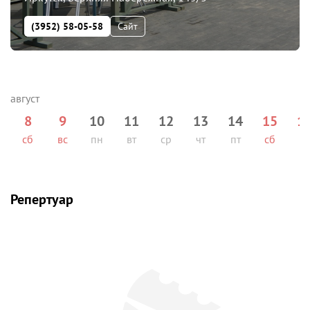
(3952) 58-05-58
Сайт
8
9
10
11
12
13
14
15
1
сб
вс
пн
вт
ср
чт
пт
сб
вс
Репертуар