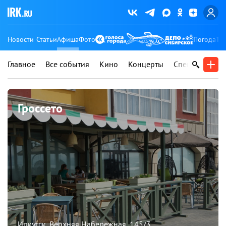
Новости
Статьи
Афиша
Фото
Погода
Ту
Главное
Все события
Кино
Концерты
Спектакли
В
Гроссето
Иркутск, Верхняя Набережная, 145/3