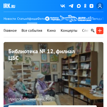
Новости
Статьи
Афиша
Фото
Погода
Ту
Главное
Все события
Кино
Концерты
Спектакли
В
Библиотека № 12, филиал
ЦБС
Иркутск, Лермонтова, 301