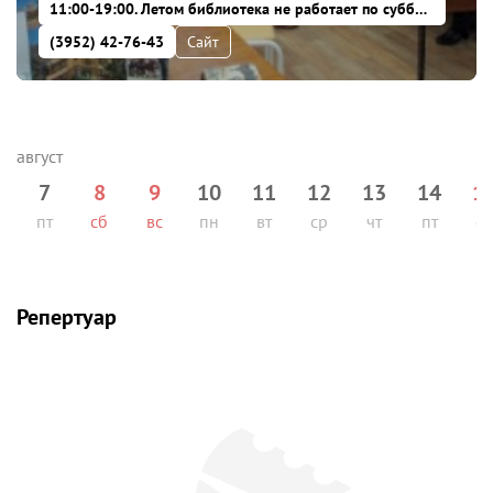
11:00-19:00. Летом библиотека не работает по субботам и воскресеньям, зимой -- по субботам. Последний день месяца -- санитарный
(3952) 42-76-43
Сайт
7
8
9
10
11
12
13
14
1
пт
сб
вс
пн
вт
ср
чт
пт
сб
Репертуар