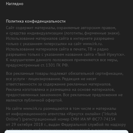
Наглядно
Политика конфиденциальности
Сайт содержит материалы, охраняемые авторским правом,
и средства индивидуализации (логотипы, фирменные знаки).
Использование материалов сайта в интернете разрешено
только с указанием гиперссылки на сайт www.irk.ru.
Использование материалов сайта в печати, ТВ и радио
разрешено только с указанием названия сайта «Твой Иркутск».
К нарушителям данного положения применяются все меры,
предусмотренные ст. 1301 ГК РФ.
Все рекламные товары подлежат обязательной сертификации,
все услуги - лицензированию. Редакция не несет
ответственности за содержание рекламных материалов.
Реклама изготовлена и размещена на основе материалов,
предоставленных заказчиком. Все рекламные предложения не
являются публичной офертой.
На сайте www.irk.ru размещаются в том числе и материалы
от информационного агентства «Иркутск онлайн» ("Irkutsk
Online") (регистрационный номер СМИ ИА № ФС77-74154
от 29 октября 2018 г., выдан Федеральной службой по надзору
в сфере связи, информационных технологий и массовых