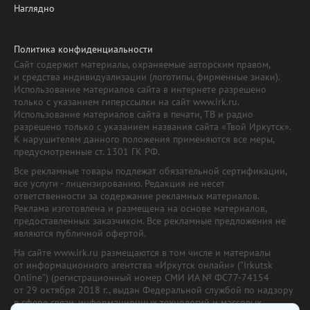
Наглядно
Политика конфиденциальности
Сайт содержит материалы, охраняемые авторским правом,
и средства индивидуализации (логотипы, фирменные знаки).
Использование материалов сайта в интернете разрешено
только с указанием гиперссылки на сайт www.irk.ru.
Использование материалов сайта в печати, ТВ и радио
разрешено только с указанием названия сайта «Твой Иркутск».
К нарушителям данного положения применяются все меры,
предусмотренные ст. 1301 ГК РФ.
Все рекламные товары подлежат обязательной сертификации,
все услуги - лицензированию. Редакция не несет
ответственности за содержание рекламных материалов.
Реклама изготовлена и размещена на основе материалов,
предоставленных заказчиком. Все рекламные предложения не
являются публичной офертой.
На сайте www.irk.ru размещаются в том числе и материалы
от информационного агентства «Иркутск онлайн» ("Irkutsk
Online") (регистрационный номер СМИ ИА № ФС77-74154
от 29 октября 2018 г., выдан Федеральной службой по надзору
в сфере связи, информационных технологий и массовых