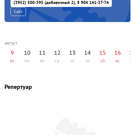
(3952) 500-395 (добавочный 2), 8 904 141-37-74
Сайт
9
10
11
12
13
14
15
16
1
вс
пн
вт
ср
чт
пт
сб
вс
п
Репертуар