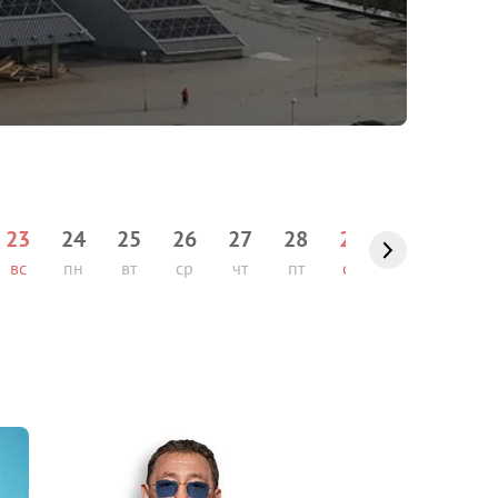
23
24
25
26
27
28
29
30
31
вс
пн
вт
ср
чт
пт
сб
вс
пн