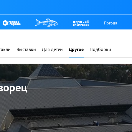
Погода
такли
Выставки
Для детей
Другое
Подборки
ворец