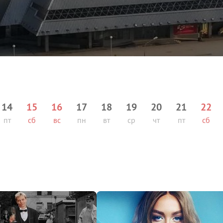
14
15
16
17
18
19
20
21
22
пт
сб
вс
пн
вт
ср
чт
пт
сб