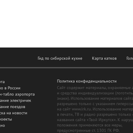
Гид по сибирской кухне
Карта катков
Гол
Политика конфиденциальности
рта
Сайт содержит материалы, охраняемые 
о в России
и средства индивидуализации (логотип
н-табло аэропорта
знаки). Использование материалов сайт
ание электричек
разрешено только с указанием гиперсс
сание поездов
на сайт www.irk.ru. Использование мате
ска на новости
в печати, ТВ и радио разрешено только 
роекты
названия сайта «Твой Иркутск». К нару
положения применяются все меры,
дно
предусмотренные ст. 1301 ГК РФ.