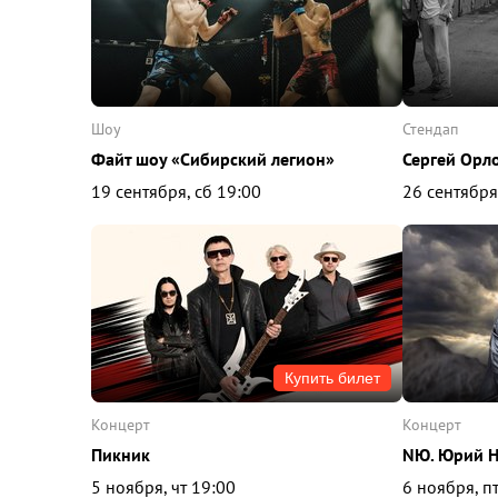
шоу
стендап
Файт шоу «Сибирский легион»
Сергей Орл
19 сентября, сб 19:00
26 сентября
Купить билет
концерт
концерт
Пикник
NЮ. Юрий Н
5 ноября, чт 19:00
6 ноября, п