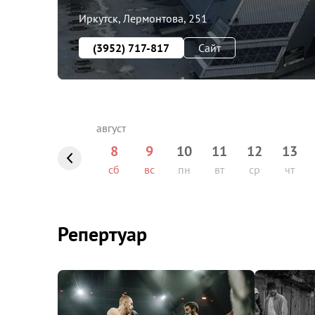
Иркутск, Лермонтова, 251
(3952) 717-817
Сайт
8
9
10
11
12
13
сб
вс
пн
вт
ср
чт
Репертуар