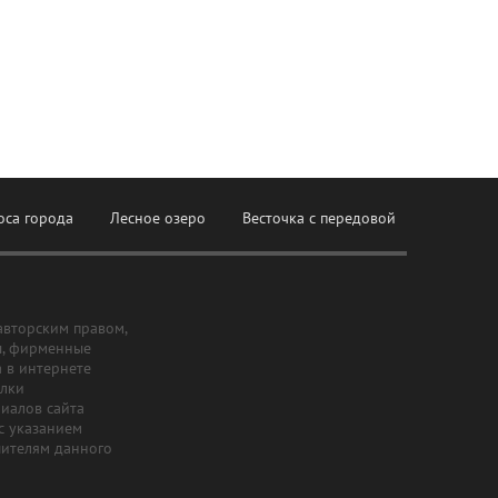
оса города
Лесное озеро
Весточка с передовой
авторским правом,
ы, фирменные
а в интернете
ылки
риалов сайта
с указанием
шителям данного