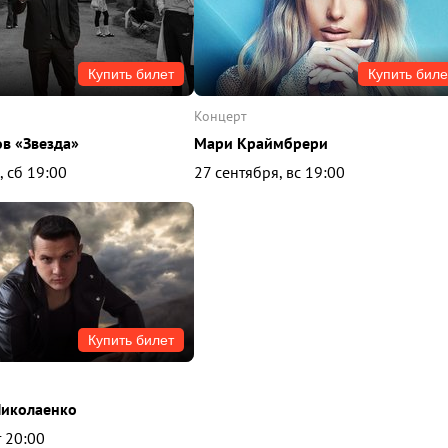
Купить билет
Купить биле
концерт
ов «Звезда»
Мари Краймбрери
, сб 19:00
27 сентября, вс 19:00
Купить билет
иколаенко
т 20:00